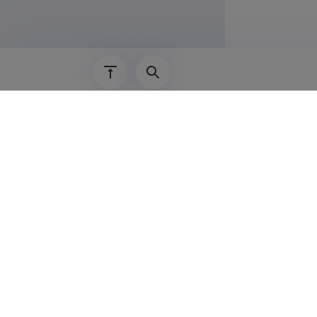
01.09.2013–
2007–31.08.
Teadus
Henri Lend,