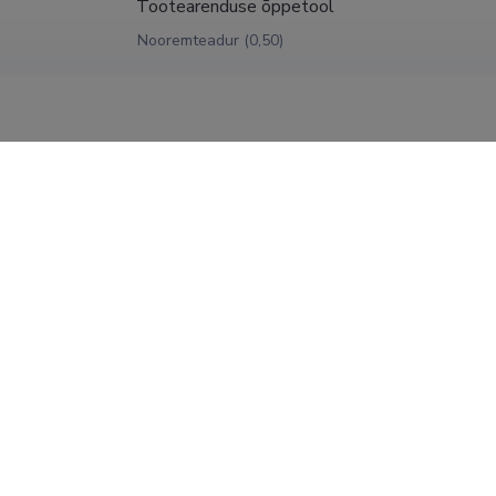
Tootearenduse õppetool
Nooremteadur (0,50)
Tallinna Tehnikaülikool, Mehaanikateaduskond,
30.06.2015
Tootearenduse õppetool
Nooremteadur (1,00)
Tallinna Tehnikaülikool, Mehaanikateaduskond
2013
instituut, Raalintegreeritud tootmise ja proje
Tehnik (0,75)
kraadid
 magistrikraad, 2009, (juh) Martin Eerme, Katapultauto raami proj