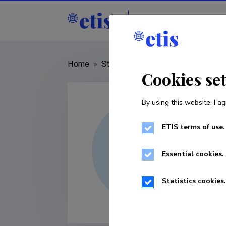
Staff
R&D institut
Home
»
Staff
»
Henri Lend
Cookies se
By using this website, I ag
ETIS terms of use.
Essential cookies.
Statistics cookies.