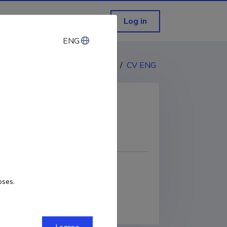
Log in
ENG
ENG
CV EST
/
CV ENG
COPY LINK
oses.