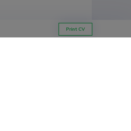
 Masinaehituse instituut, 
Print CV
, Mehaanika ja tööstustehnika 
kteerimise õppetool
ekteerimine, Tallinna Tehnikaülikool,