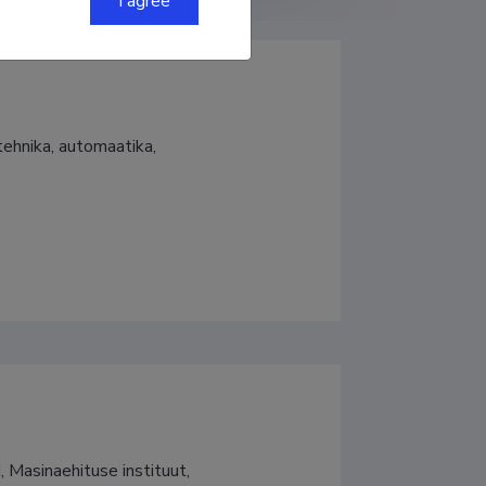
I agree
ehnika, automaatika, 
 Masinaehituse instituut, 