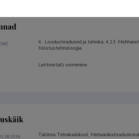
nnad
4.  Loodusteadused ja tehnika; 4.13. Mehhanot
KOND
tööstustehnoloogia
Lehtmetalli vormimine
S
tuskäik
Tallinna Tehnikaülikool, Mehaanikateaduskond,
31.08.2016