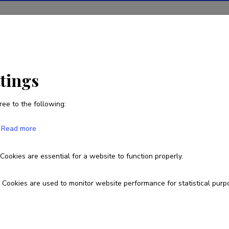
ions
Projects
R&D activity
Statistics
News
ttings
ree to the following:
Henri Lend
Read more
Born on 15. detsember 1984
Cookies are essential for a website to function properly.
+37256357213
henri.lend@ttu.ee
Cookies are used to monitor website performance for statistical purp