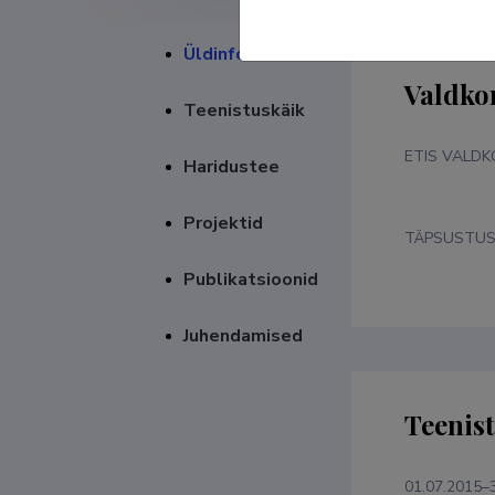
Üldinfo
Valdko
Teenistuskäik
ETIS VALD
Haridustee
Projektid
TÄPSUSTU
Publikatsioonid
Juhendamised
Teenis
01.07.2015–