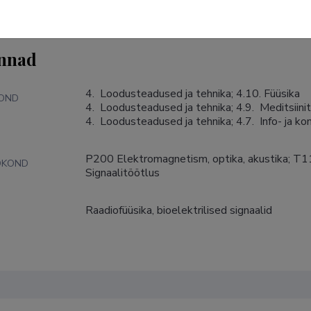
nnad
4.  Loodusteadused ja tehnika; 4.10. Füüsika

KOND
4.  Loodusteadused ja tehnika; 4.9.  Meditsiinite
4.  Loodusteadused ja tehnika; 4.7.  Info- ja 
P200 Elektromagnetism, optika, akustika; T11
DKOND
Signaalitöötlus
Raadiofüüsika, bioelektrilised signaalid
S