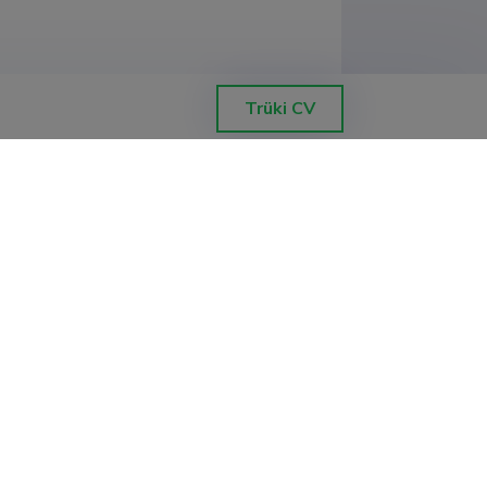
uskond, Tervisetehnoloogiate instituut
Trüki CV
uskond
uskond, Tervisetehnoloogiate instituut
iomeditsiinitehnika instituut, 
iomeditsiinitehnika instituut, 