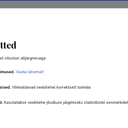
Projektid
Teadustegevus
Teadussilm
Uudised
tted
el nõustun alljärgnevaga:
Hiie Hinrikus
imused.
Vaata lähemalt
Sünniaeg 02. november 1934
sised.
Võimaldavad veebilehel korrektselt toimida.
6202202
5267484
hiie.hinrikus@gmail.com
ORCID
d.
Kasutatakse veebilehe jõudluse jälgimiseks statistilistel eesmärkidel