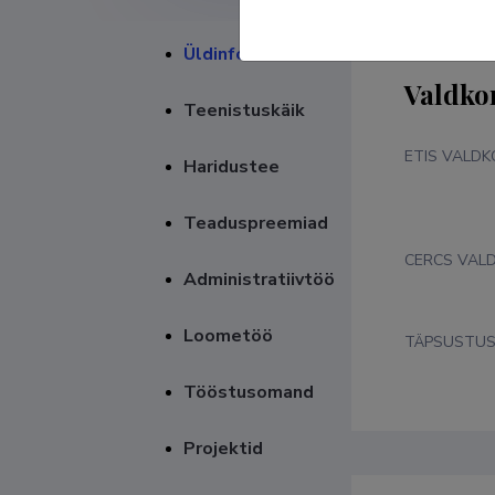
Üldinfo
Valdko
Teenistuskäik
ETIS VALD
Haridustee
Teaduspreemiad
CERCS VAL
Administratiivtöö
Loometöö
TÄPSUSTU
Tööstusomand
Projektid