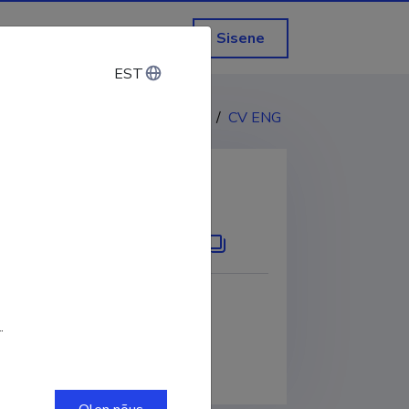
Sisene
EST
EST
CV EST
/
CV ENG
KOPEERI LINK
0000-0002-3737-5573
.