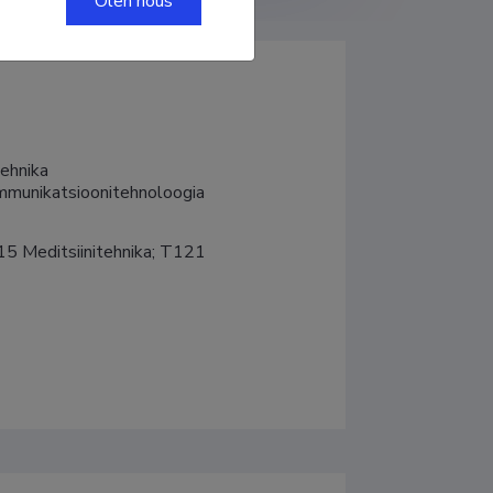
Olen nõus
hnika

kommunikatsioonitehnoloogia
5 Meditsiinitehnika; T121 