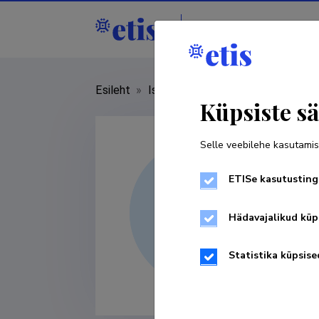
Isikud
Asutused
Esileht
»
Isikud
»
Hiie Hinrikus
Küpsiste sä
Selle veebilehe kasutamis
ETISe kasutusting
Hädavajalikud küp
Statistika küpsise