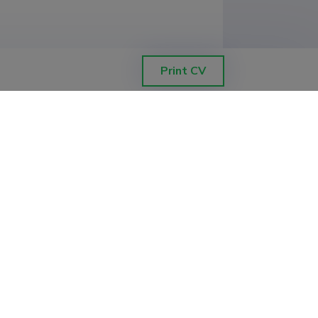
Print CV
imsuse valik ja toodangu prognoos,