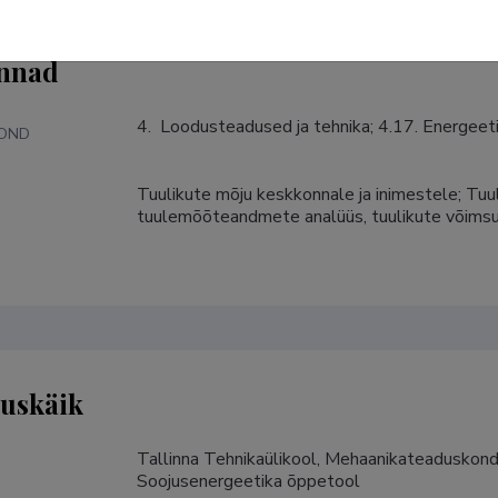
nnad
4.  Loodusteadused ja tehnika; 4.17. Energeet
KOND
Tuulikute mõju keskkonnale ja inimestele; Tu
S
tuulemõõteandmete analüüs, tuulikute võimsu
tuskäik
Tallinna Tehnikaülikool, Mehaanikateaduskond, 
Soojusenergeetika õppetool