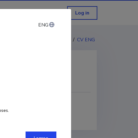
Log in
ENG
ENG
CV EST
/
CV ENG
COPY LINK
oses.