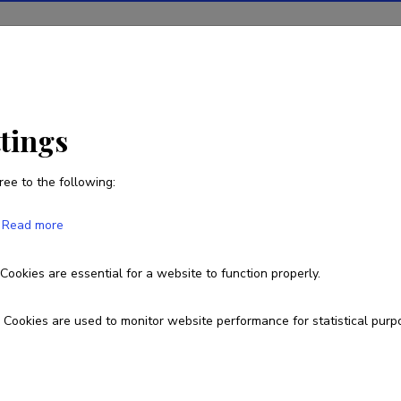
ions
Projects
R&D activity
Statistics
News
ttings
ree to the following:
Indrek Pertmann
Read more
Born on 17. november 1978
Cookies are essential for a website to function properly.
6203915
pertmann@sti.ttu.ee
Cookies are used to monitor website performance for statistical purp