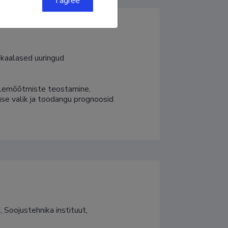
I agree
ikaalased uuringud
ulemõõtmiste teostamine, 
se valik ja toodangu prognoosid
Soojustehnika instituut, 