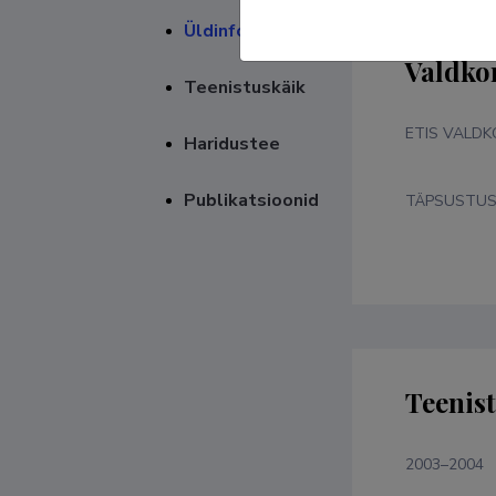
Üldinfo
Valdko
Teenistuskäik
ETIS VALD
Haridustee
Publikatsioonid
TÄPSUSTU
Teenis
2003–2004