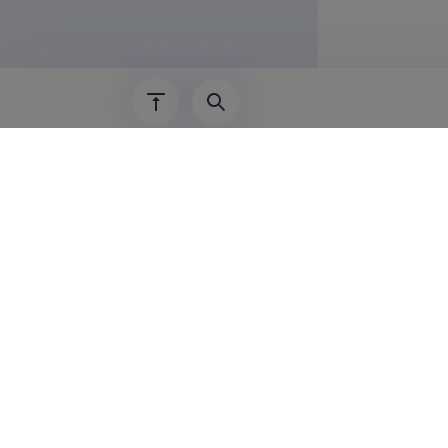
Teadus
Indrek Pert
Tallinna Te
Haridu