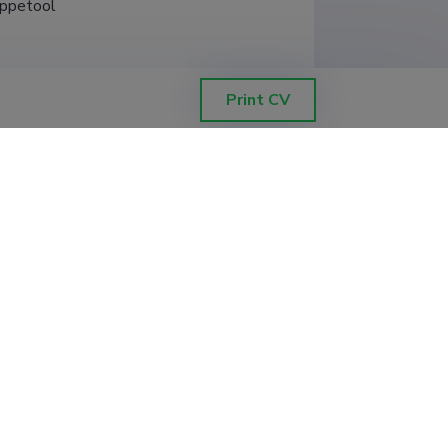
õppetool
duskond, Thomas Johann Seebecki 
Print CV
sused südamehaigetel, Tartu Ülikool.
se kontrolli ja juhtimise süsteemid,
ki elektroonikainstituut