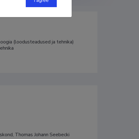
I agree
oogia (loodusteadused ja tehnika)

tehnika
duskond, Thomas Johann Seebecki 