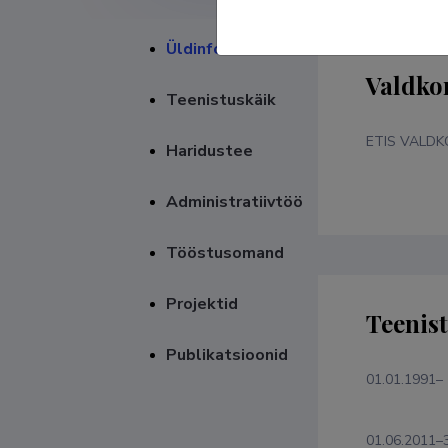
Üldinfo
Valdko
Teenistuskäik
ETIS VALD
Haridustee
Administratiivtöö
Tööstusomand
Projektid
Teenis
Publikatsioonid
01.01.1991–
01.06.2011–