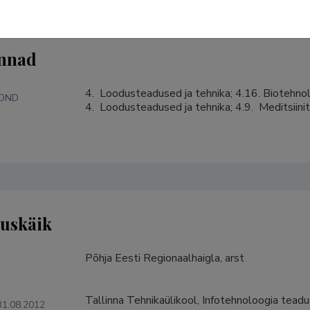
nnad
4.  Loodusteadused ja tehnika; 4.16. Biotehnol
KOND
4.  Loodusteadused ja tehnika; 4.9.  Meditsiini
tuskäik
Põhja Eesti Regionaalhaigla, arst
Tallinna Tehnikaülikool, Infotehnoloogia tea
31.08.2012