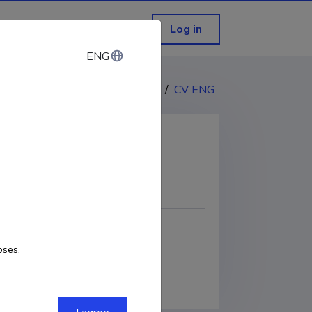
Log in
ENG
ENG
CV EST
/
CV ENG
COPY LINK
oses.