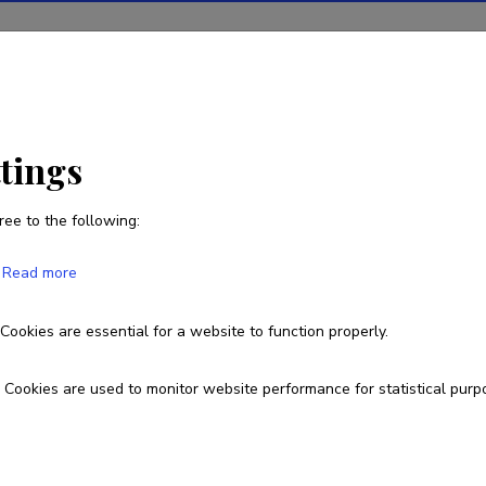
ions
Projects
R&D activity
Statistics
News
ttings
ree to the following:
Indrek Rätsep
Read more
Born on 03. oktoober 1965
Cookies are essential for a website to function properly.
5106123
indrek.ratsep@regionaalhaigla.ee
Cookies are used to monitor website performance for statistical purp