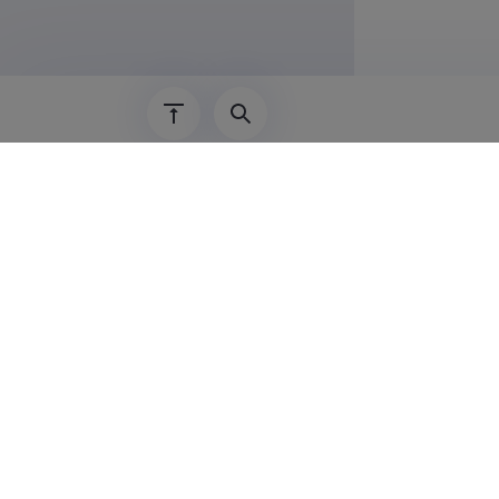
2002–2007
Teadus
Indrek Räts
Indrek Räts
Tallinna Te