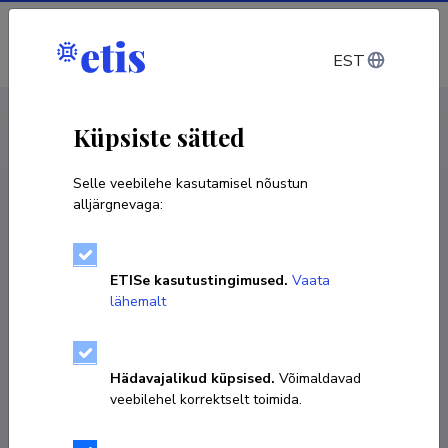
Sisene
EST
CV EST
/
CV ENG
< Isikud
Küpsiste sätted
Selle veebilehe kasutamisel nõustun
alljärgnevaga:
Irina Didenkulova
ETISe kasutustingimused.
Vaata
lähemalt
KOPEERI LINK
Hädavajalikud küpsised.
Võimaldavad
veebilehel korrektselt toimida.
6204313