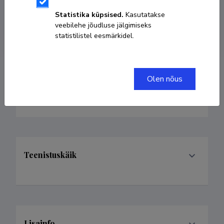
didenkulova@mail.ru
Statistika küpsised.
Kasutatakse
Researcher ID
E-4912-2011
veebilehe jõudluse jälgimiseks
statistilistel eesmärkidel.
Olen nõus
Valdkonnad
Teenistuskäik
Lisainfo