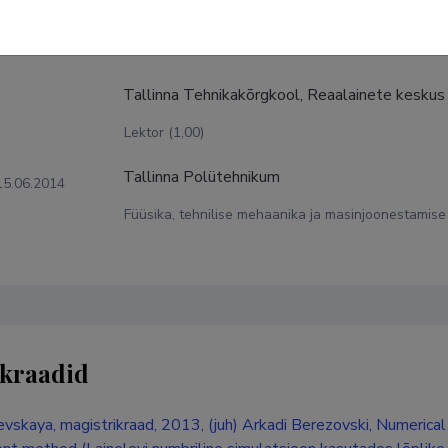
tuskäik
Tallinna Tehnikakõrgkool, Reaalainete keskus
Lektor (1,00)
Tallinna Polütehnikum
15.06.2014
Füüsika, tehnilise mehaanika ja masinjoonestamise 
kraadid
ievskaya, magistrikraad, 2013, (juh) Arkadi Berezovski, Numerica