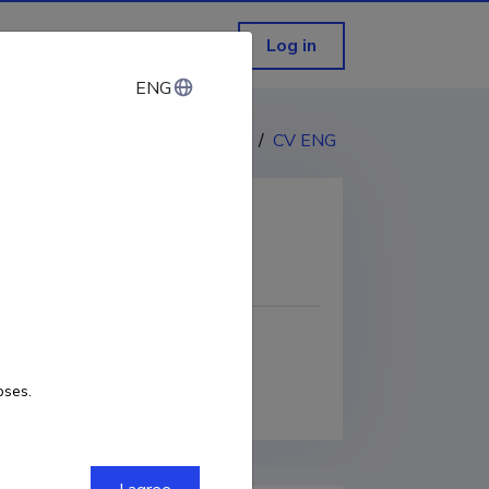
Log in
ENG
ENG
CV EST
/
CV ENG
COPY LINK
oses.