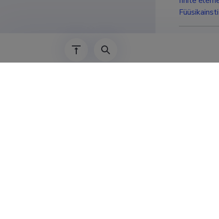
finite elem
Füüsikainst
Haridu
2008–2013
2004–2007