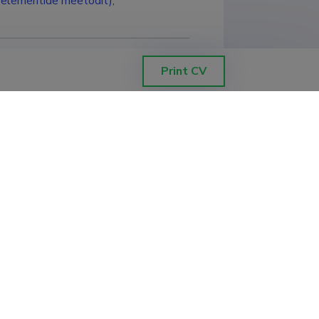
e elementide meetodit),
Print CV
kendusmatemaatika osakond, 
duskond, tehnilise füüsika eriala, 