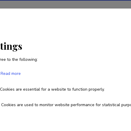
ions
Projects
R&D activity
Statistics
News
ttings
ree to the following:
Irina Georgievskaya
Read more
Cookies are essential for a website to function properly.
666 4580
irina@tktk.ee
Cookies are used to monitor website performance for statistical purp