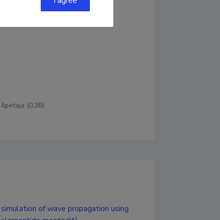
I agree
õpetaja (0,36)
l simulation of wave propagation using