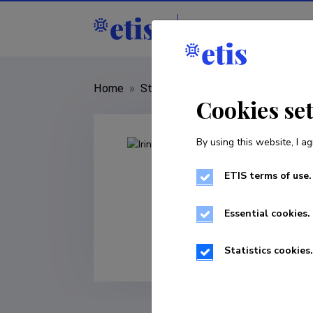
Staff
R&D institut
Home
»
Staff
»
Irina Georgievskaya
Cookies se
By using this website, I ag
ETIS terms of use.
Essential cookies.
Statistics cookies.