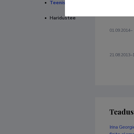
Teenistuskäik
Teenis
Haridustee
01.09.2014–
21.08.2013–
Teadus
Irina Georg