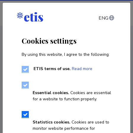
Log in
ENG
CV EST
/
CV ENG
< Staff
Cookies settings
By using this website, I agree to the following:
ETIS terms of use.
Read more
Ivo Kitsing
Born on 11. juuli 1991
Essential cookies.
Cookies are essential
COPY LINK
for a website to function properly.
Currently working at
Statistics cookies.
Cookies are used to
monitor website performance for
Sisekaitseakadeemia Justiitskolledži Järelevalve- ja 