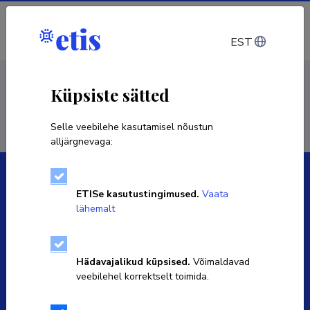
Sisene
EST
< Isikud
Küpsiste sätted
Selle veebilehe kasutamisel nõustun
alljärgnevaga:
ETISe kasutustingimused.
Vaata
lähemalt
Eesti Teadusinfosüsteemi omanik on Haridus- ja
Teadusministeerium ning igapäevaselt haldab seda SA
Hädavajalikud küpsised.
Võimaldavad
Eesti Teadusagentuur.
veebilehel korrektselt toimida.