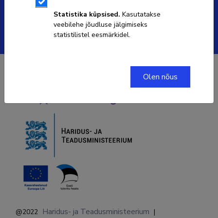
ETISe kasutajatoe kontakt
Statistika küpsised.
Kasutatakse
veebilehe jõudluse jälgimiseks
Soola 8, Tartu 51013
statistilistel eesmärkidel.
Olen nõus
Haridus- ja Teadusministeerium
@2022
|