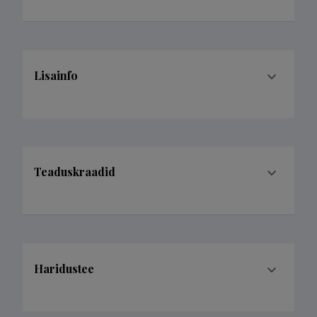
Lisainfo
Teaduskraadid
Haridustee