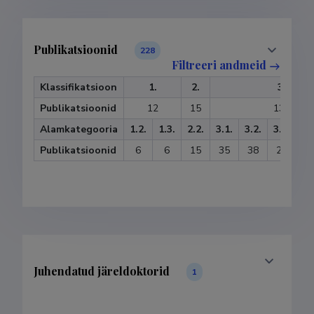
Publikatsioonid
228
Filtreeri andmeid
Klassifikatsioon
1.
2.
3.
Publikatsioonid
12
15
133
Alamkategooria
1.2.
1.3.
2.2.
3.1.
3.2.
3.3.
3.
Publikatsioonid
6
6
15
35
38
21
3
Juhendatud järeldoktorid
1