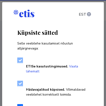
Sisene
EST
CV EST
/
CV ENG
< Isikud
Küpsiste sätted
Selle veebilehe kasutamisel nõustun
alljärgnevaga:
Jüri Sepp
ETISe kasutustingimused.
Vaata
Sünniaeg 09. september 1952
lähemalt
KOPEERI LINK
Hädavajalikud küpsised.
Võimaldavad
veebilehel korrektselt toimida.
511 1144