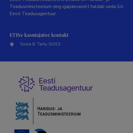
Teadusministeerium ning igapäevaselt haldab seda SA
Eesti Teadusagentuur.
ETISe kasutajatoe kontakt
Soola 8, Tartu 51013