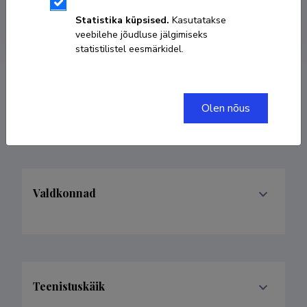
juri.sepp@ut.ee
Statistika küpsised.
Kasutatakse
veebilehe jõudluse jälgimiseks
statistilistel eesmärkidel.
Tartu Ülikool majandusteaduskond
Olen nõus
Valdkonnad
Teenistuskäik