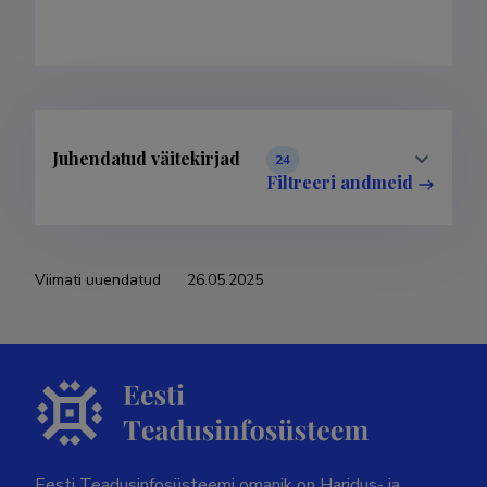
Juhendatud väitekirjad
24
Filtreeri andmeid
Viimati uuendatud
26.05.2025
Eesti Teadusinfosüsteemi omanik on Haridus- ja