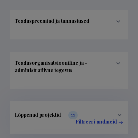
Teaduspreemiad ja tunnustused
Teadusorganisatsiooniline ja -
administratiivne tegevus
Lõppenud projektid
11
Filtreeri andmeid