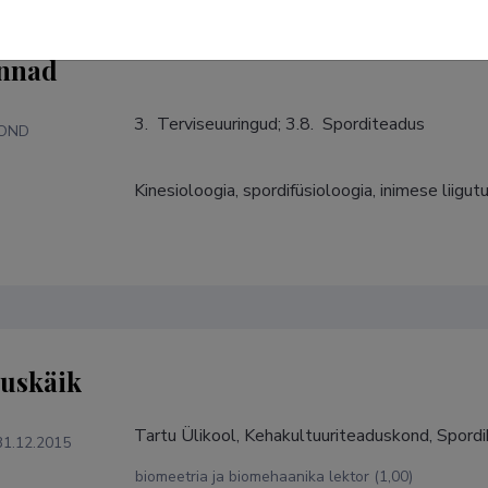
nnad
3.  Terviseuuringud; 3.8.  Sporditeadus
KOND
Kinesioloogia, spordifüsioloogia, inimese liig
S
tuskäik
Tartu Ülikool, Kehakultuuriteaduskond, Spordibi
31.12.2015
biomeetria ja biomehaanika lektor (1,00)