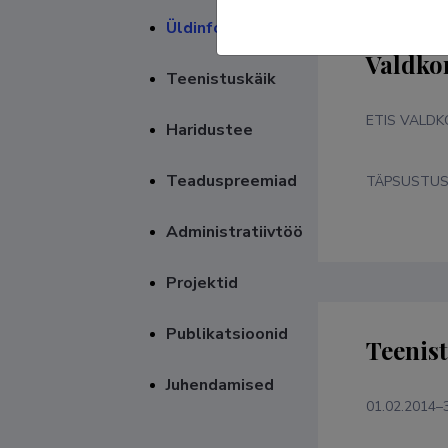
Üldinfo
Valdko
Teenistuskäik
ETIS VALD
Haridustee
Teaduspreemiad
TÄPSUSTU
Administratiivtöö
Projektid
Publikatsioonid
Teenis
Juhendamised
01.02.2014–