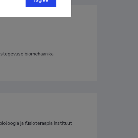
I agree
utustegevuse biomehaanika
oloogia ja füsioteraapia instituut