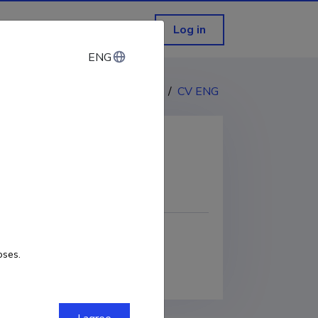
Log in
ENG
ENG
CV EST
/
CV ENG
COPY LINK
oses.