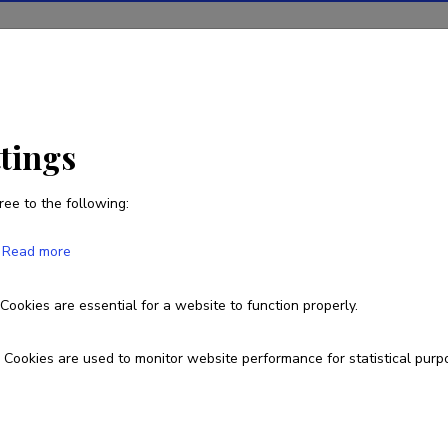
ions
Projects
R&D activity
Statistics
News
ttings
ree to the following:
Jaan Ereline
Read more
Born on 14. juuni 1958
Cookies are essential for a website to function properly.
737 6287
5342 3733 (6287)
jaan.ereline@ut.ee
Cookies are used to monitor website performance for statistical purp