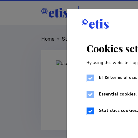
Staff
R&D institut
Home
»
Staff
»
Jaan Ereline
Cookies se
By using this website, I ag
ETIS terms of use.
Essential cookies.
Statistics cookies.