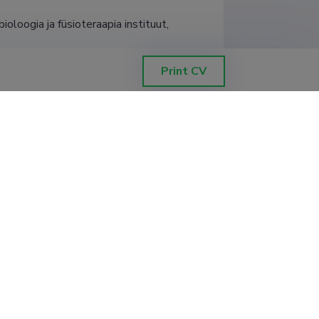
oloogia ja füsioteraapia instituut, 
Print CV
oloogia ja füsioteraapia instituut
oloogia ja füsioteraapia instituut, 
oloogia ja füsioteraapia instituut