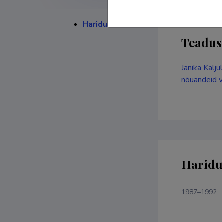
Haridustee
Teadus
Janika Kalju
nõuandeid v
Haridu
1987–1992