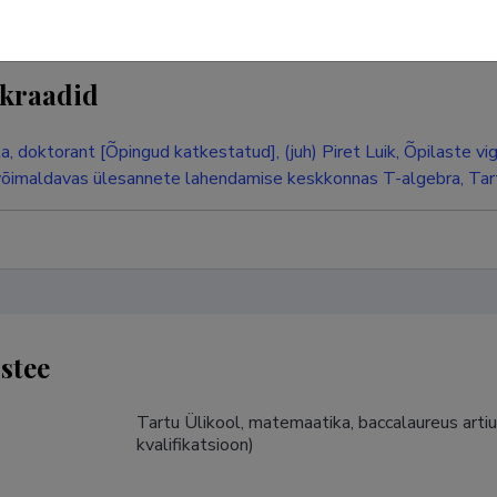
kraadid
la, doktorant [Õpingud katkestatud], (juh) Piret Luik, Õpilaste v
õimaldavas ülesannete lahendamise keskkonnas T-algebra, Tar
stee
Tartu Ülikool, matemaatika, baccalaureus artiu
kvalifikatsioon)