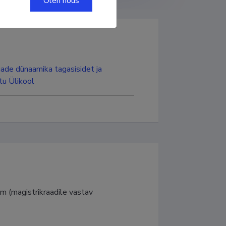
Olen nõus
igade dünaamika tagasisidet ja
tu Ülikool
m (magistrikraadile vastav 