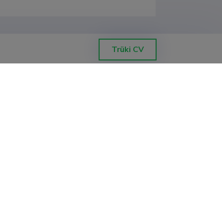
Trüki CV
ETISe kasutajatoe kontakt
Soola 8, Tartu 51013