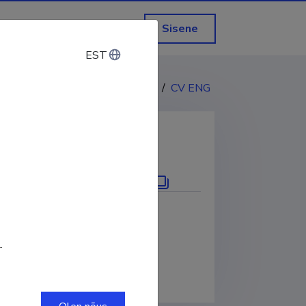
Sisene
EST
EST
CV EST
/
CV ENG
KOPEERI LINK
.