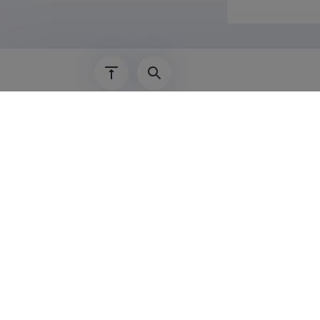
Viimati uuendatud
Eesti Teadusinfosüsteemi omanik on Haridus-
haldab seda SA Eesti Teadusagentuur.