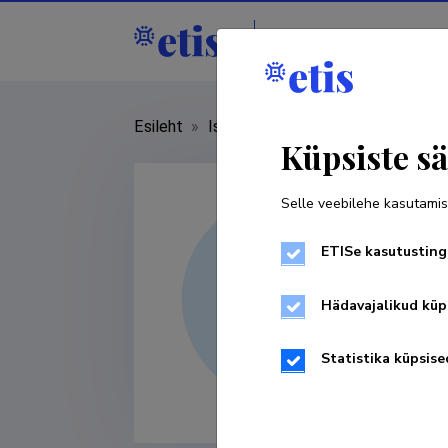
Isikud
Asutused
Esileht
»
Isikud
»
Janika Kaljula
Küpsiste sä
Selle veebilehe kasutamis
ETISe kasutusting
Hädavajalikud küp
Statistika küpsise