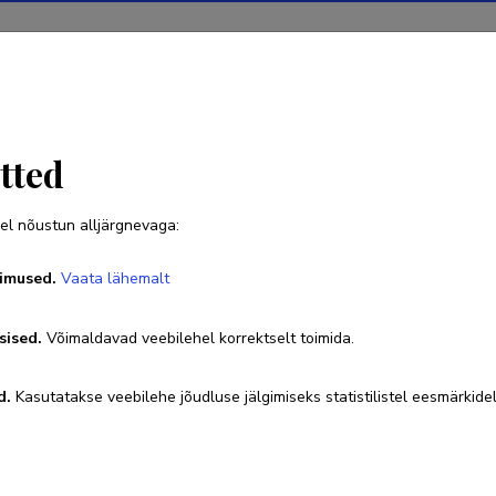
Projektid
Teadustegevus
Teadussilm
Uudised
tted
el nõustun alljärgnevaga:
Janika Kaljula
imused.
Vaata lähemalt
sised.
Võimaldavad veebilehel korrektselt toimida.
d.
Kasutatakse veebilehe jõudluse jälgimiseks statistilistel eesmärkidel