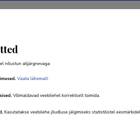
Projektid
Teadustegevus
Teadussilm
Uudised
tted
el nõustun alljärgnevaga:
Javid Aslanli
imused.
Vaata lähemalt
Sünniaeg 07. november 1998
sised.
Võimaldavad veebilehel korrektselt toimida.
javid.aslanli@taltech.ee
Researcher ID
LKL-6904-2024
ORC
d.
Kasutatakse veebilehe jõudluse jälgimiseks statistilistel eesmärkidel