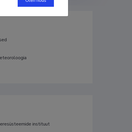
Olen nõus
used
meteoroloogia
eresüsteemide instituut