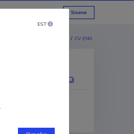
Sisene
EST
EST
CV EST
/
CV ENG
KOPEERI LINK
ID
0009-0001-9653-5047
.