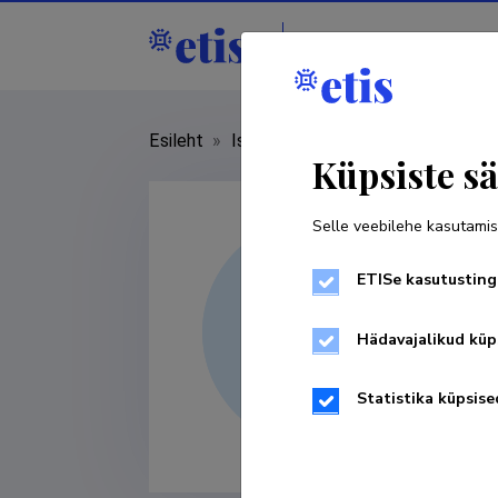
Isikud
Asutused
Esileht
»
Isikud
»
Javid Aslanli
Küpsiste sä
Selle veebilehe kasutamis
ETISe kasutusting
Hädavajalikud küp
Statistika küpsise