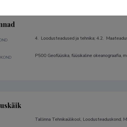
nnad
4.  Loodusteadused ja tehnika; 4.2.  Maatead
KOND
P500 Geofüüsika, füüsikaline okeanograafia, 
DKOND
tuskäik
Tallinna Tehnikaülikool, Loodusteaduskond, M