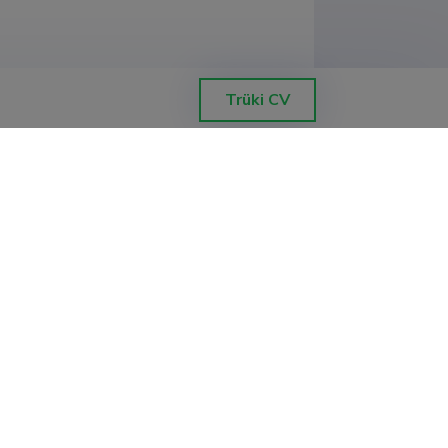
Trüki CV
ra Liyanage, Radar Based Object
stamine ja jälgimine kriitilise taristu
de instituut
a Liyanage; Mairo Leier, Radar based
e tuvastamine ja jälgimine kriitilise
üsteemide instituut
ale seasonal and sub-seasonal weather