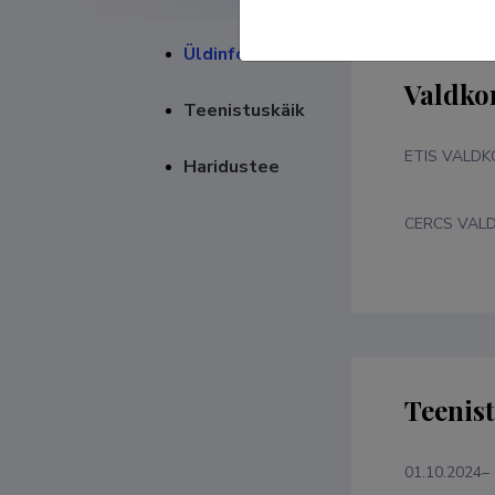
Üldinfo
Valdko
Teenistuskäik
ETIS VALD
Haridustee
CERCS VAL
Teenis
01.10.2024–