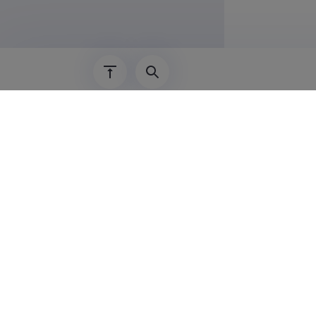
Teadus
Javid Aslan
Detection an
jaoks), Tal
Javid Aslan
object detec
taristu jao
Javid Aslan