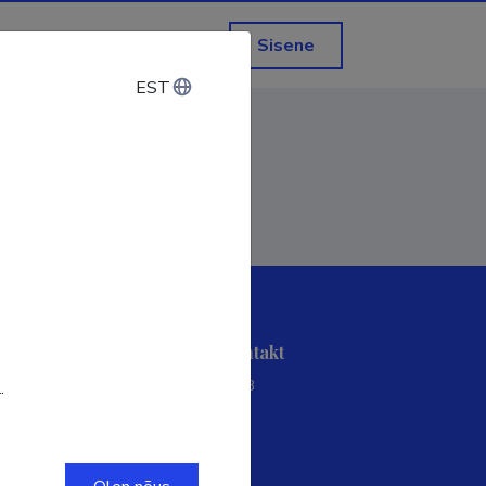
Sisene
EST
EST
ETISe kasutajatoe kontakt
Soola 8, Tartu 51013
.