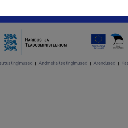
sutustingimused
Andmekaitsetingimused
Arendused
Kas
|
|
|