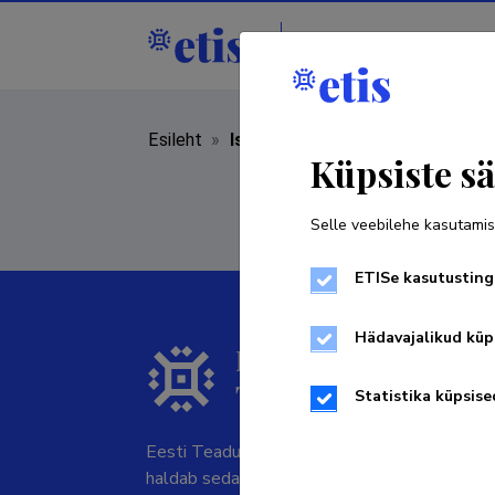
Isikud
Asutused
Esileht
»
Isikud
Küpsiste sä
Selle veebilehe kasutamis
ETISe kasutusting
Hädavajalikud küp
Statistika küpsise
Eesti Teadusinfosüsteemi omanik on Haridus-
haldab seda SA Eesti Teadusagentuur.