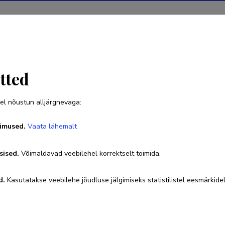
Projektid
Teadustegevus
Teadussilm
Uudised
tted
el nõustun alljärgnevaga:
imused.
Vaata lähemalt
sised.
Võimaldavad veebilehel korrektselt toimida.
d.
Kasutatakse veebilehe jõudluse jälgimiseks statistilistel eesmärkidel
 ja Teadusministeerium ning igapäevaselt