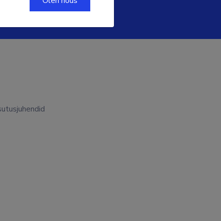
Olen nõus
utusjuhendid