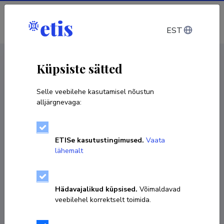
Sisene
EST
CV EST
/
CV ENG
< Isikud
Küpsiste sätted
Selle veebilehe kasutamisel nõustun
alljärgnevaga:
ETISe kasutustingimused.
Vaata
lähemalt
Hädavajalikud küpsised.
Võimaldavad
veebilehel korrektselt toimida.
Juhan Hellerma