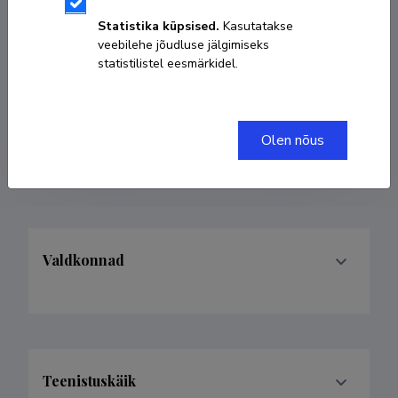
Sünniaeg 02. juuni 1986
Statistika küpsised.
Kasutatakse
veebilehe jõudluse jälgimiseks
KOPEERI LINK
statistilistel eesmärkidel.
Olen nõus
juhan.hellerma@ut.ee
Valdkonnad
Teenistuskäik