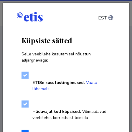
Sisene
EST
CV EST
/
CV ENG
< Isikud
Küpsiste sätted
Selle veebilehe kasutamisel nõustun
alljärgnevaga:
ETISe kasutustingimused.
Vaata
lähemalt
Hädavajalikud küpsised.
Võimaldavad
veebilehel korrektselt toimida.
Julia Lehner