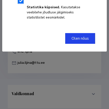
Sünniaeg 15. september 1986
Statistika küpsised.
Kasutatakse
veebilehe jõudluse jälgimiseks
KOPEERI LINK
statistilistel eesmärkidel.
Olen nõus
58131064
end. Iljina
julia.iljina@ttu.ee
Valdkonnad