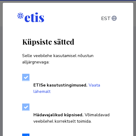
Sisene
EST
CV EST
/
CV ENG
< Isikud
Küpsiste sätted
Selle veebilehe kasutamisel nõustun
alljärgnevaga:
ETISe kasutustingimused.
Vaata
lähemalt
Hädavajalikud küpsised.
Võimaldavad
veebilehel korrektselt toimida.
Külli Lupkin