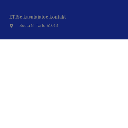
ETISe kasutajatoe kontakt
Soola 8, Tartu 51013