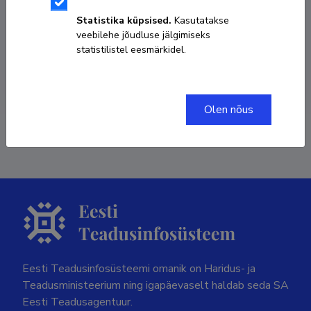
Statistika küpsised.
Kasutatakse
KOPEERI LINK
veebilehe jõudluse jälgimiseks
statistilistel eesmärkidel.
Olen nõus
Viimati uuendatud
23.04.2023
Eesti Teadusinfosüsteemi omanik on Haridus- ja
Teadusministeerium ning igapäevaselt haldab seda SA
Eesti Teadusagentuur.