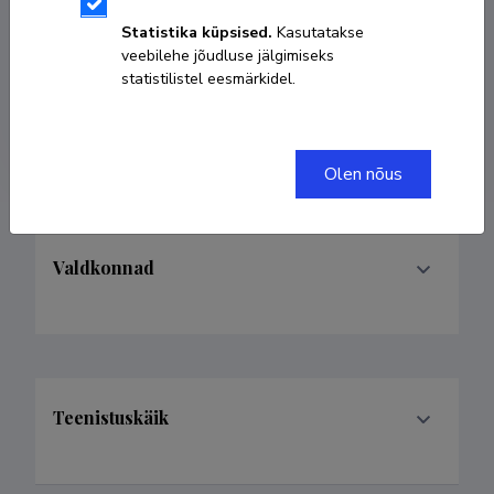
kaarel.krjutshkov@gmail.com
Statistika küpsised.
Kasutatakse
veebilehe jõudluse jälgimiseks
statistilistel eesmärkidel.
Researcher ID
H-8401-2015
ORCID
0000-0003-1297-1464
Olen nõus
Valdkonnad
Teenistuskäik