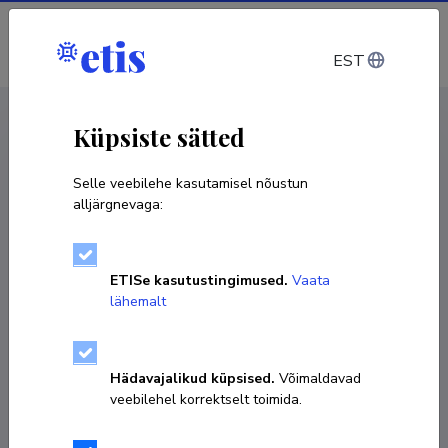
Sisene
EST
CV EST
/
CV ENG
< Isikud
Küpsiste sätted
Selle veebilehe kasutamisel nõustun
alljärgnevaga:
Kaarel Krjutškov
ETISe kasutustingimused.
Vaata
Sünniaeg 14. märts 1981
lähemalt
KOPEERI LINK
Hädavajalikud küpsised.
Võimaldavad
veebilehel korrektselt toimida.
512 6416 (5034)