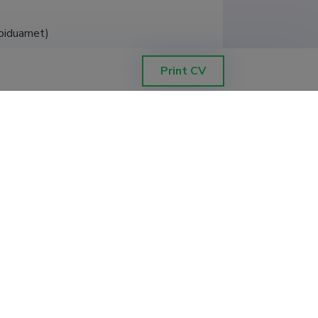
Toiduamet)
Print CV
stituut