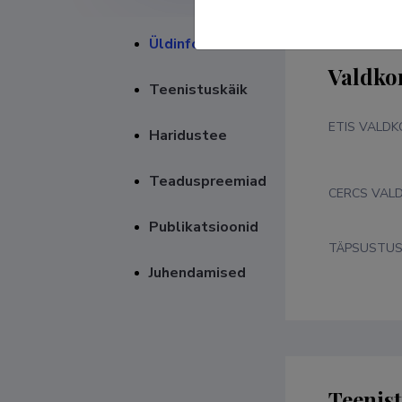
Üldinfo
Valdko
Teenistuskäik
ETIS VALD
Haridustee
Teaduspreemiad
CERCS VAL
Publikatsioonid
TÄPSUSTU
Juhendamised
Teenis