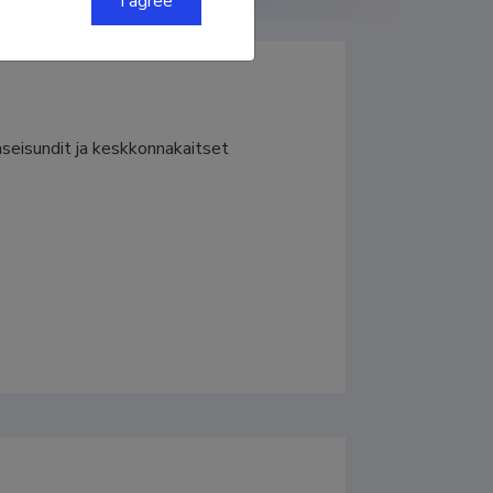
I agree
seisundit ja keskkonnakaitset 