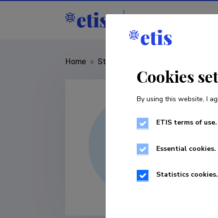
Staff
R&D institut
Home
»
Staff
»
Kadi Padur
Cookies se
By using this website, I ag
ETIS terms of use.
Essential cookies.
Statistics cookies.