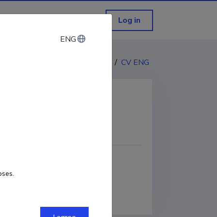
Log in
ENG
ENG
CV EST
/
CV ENG
COPY LINK
oses.