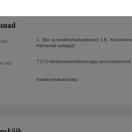
nnad
1.  Bio- ja keskkonnateadused; 1.8.  Keskkonna
KOND
hõlmavad uuringud
T270 Keskkonnatehnoloogia, reostuskontroll
DKOND
Keskkonnakorraldus
S
tuskäik