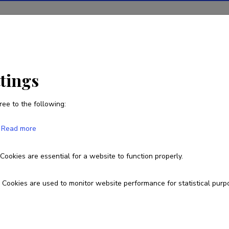
ions
Projects
R&D activity
Statistics
News
ttings
ree to the following:
Kadi Padur
Read more
Born on 13. aprill 1990
Cookies are essential for a website to function properly.
+37256606178
kadi.padur@gmail.com
Cookies are used to monitor website performance for statistical purp