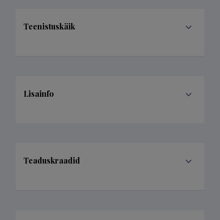
Teenistuskäik
Lisainfo
Teaduskraadid