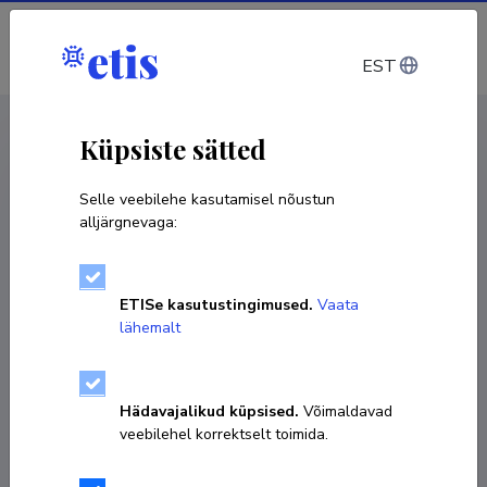
Sisene
EST
CV EST
/
CV ENG
< Isikud
Küpsiste sätted
Selle veebilehe kasutamisel nõustun
alljärgnevaga:
Kaidi Hõbejõgi
ETISe kasutustingimused.
Vaata
Sünniaeg 08. aprill 1988
lähemalt
KOPEERI LINK
Hädavajalikud küpsised.
Võimaldavad
veebilehel korrektselt toimida.
kaidi.hobejogi@ut.ee