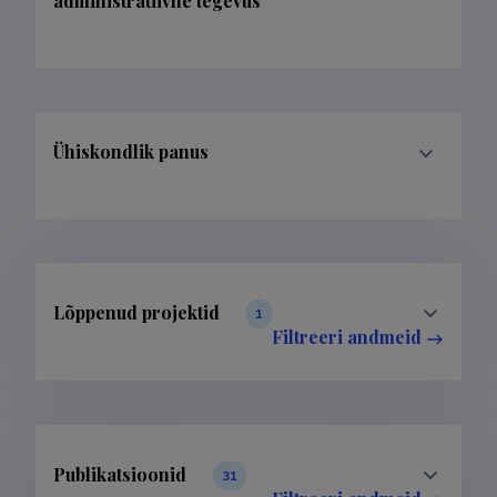
administratiivne tegevus
Ühiskondlik panus
Lõppenud projektid
1
Filtreeri andmeid
Publikatsioonid
31