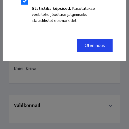
Kodulehekülg
Statistika küpsised.
Kasutatakse
veebilehe jõudluse jälgimiseks
statistilistel eesmärkidel.
ORCID
0009-0004-1313-702X
Olen nõus
Eelmised nimed
Kaidi  Kriisa 
Valdkonnad