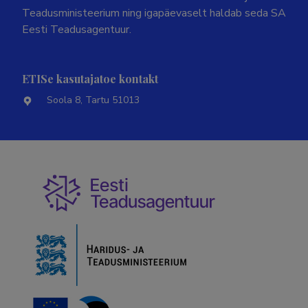
Teadusministeerium ning igapäevaselt haldab seda SA
Eesti Teadusagentuur.
ETISe kasutajatoe kontakt
Soola 8, Tartu 51013