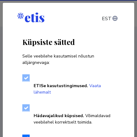
Sisene
EST
CV EST
/
CV ENG
< Isikud
Küpsiste sätted
Selle veebilehe kasutamisel nõustun
alljärgnevaga:
Kaija Põhako-Esko
ETISe kasutustingimused.
Vaata
Sünniaeg 02. veebruar 1986
lähemalt
KOPEERI LINK
Hädavajalikud küpsised.
Võimaldavad
veebilehel korrektselt toimida.
kaija.pohako@ut.ee