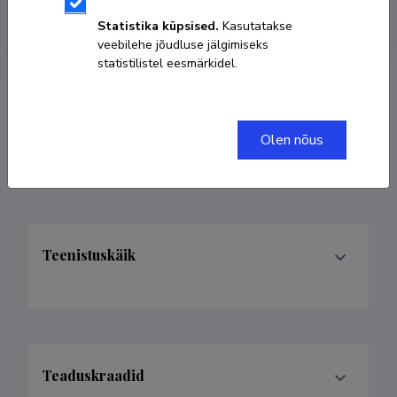
ORCID
0000-0003-1928-5141
Statistika küpsised.
Kasutatakse
veebilehe jõudluse jälgimiseks
statistilistel eesmärkidel.
Valdkonnad
Olen nõus
Teenistuskäik
Teaduskraadid