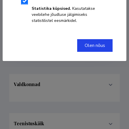
Sünniaeg 18. juuni 1995
Statistika küpsised.
Kasutatakse
veebilehe jõudluse jälgimiseks
KOPEERI LINK
statistilistel eesmärkidel.
Olen nõus
kairi.janson@eki.ee
Valdkonnad
Teenistuskäik