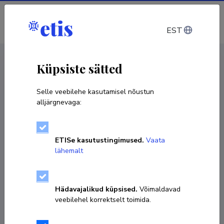
Sisene
EST
CV EST
/
CV ENG
< Isikud
Küpsiste sätted
Selle veebilehe kasutamisel nõustun
alljärgnevaga:
ETISe kasutustingimused.
Vaata
lähemalt
Hädavajalikud küpsised.
Võimaldavad
veebilehel korrektselt toimida.
Kairi Janson