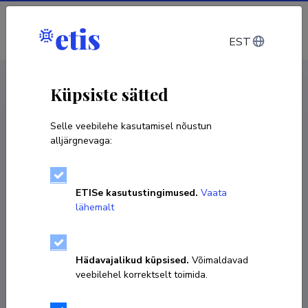
Sisene
EST
CV EST
/
CV ENG
< Isikud
Küpsiste sätted
Selle veebilehe kasutamisel nõustun
alljärgnevaga:
Kairi Kreegipuu
ETISe kasutustingimused.
Vaata
Sünniaeg 05. november 1973
lähemalt
KOPEERI LINK
Hädavajalikud küpsised.
Võimaldavad
veebilehel korrektselt toimida.
737 5909