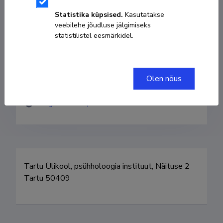
kairi.kreegipuu@ut.ee
Statistika küpsised.
Kasutatakse
veebilehe jõudluse jälgimiseks
statistilistel eesmärkidel.
Kodulehekülg
Researcher ID
H-8480-2018
Olen nõus
ORCID
0000-0002-0953-7264
Google Scholar profiil
Tartu Ülikool, psühholoogia instituut, Näituse 2 
Tartu 50409