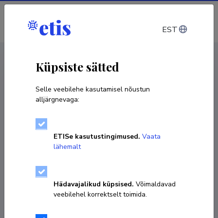
Sisene
EST
CV EST
/
CV ENG
< Isikud
Küpsiste sätted
Selle veebilehe kasutamisel nõustun
alljärgnevaga:
Kaitlyn Marie Werner
ETISe kasutustingimused.
Vaata
Sünniaeg 18. veebruar 1991
lähemalt
KOPEERI LINK
Hädavajalikud küpsised.
Võimaldavad
veebilehel korrektselt toimida.
kaitlynw@ut.ee