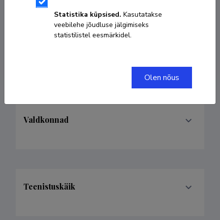
Kodulehekülg
Statistika küpsised.
Kasutatakse
veebilehe jõudluse jälgimiseks
statistilistel eesmärkidel.
ORCID
0000-0003-4475-5256
Google Scholar profiil
Olen nõus
Valdkonnad
Teenistuskäik