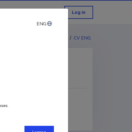
Log in
ENG
ENG
CV EST
/
CV ENG
COPY LINK
oses.