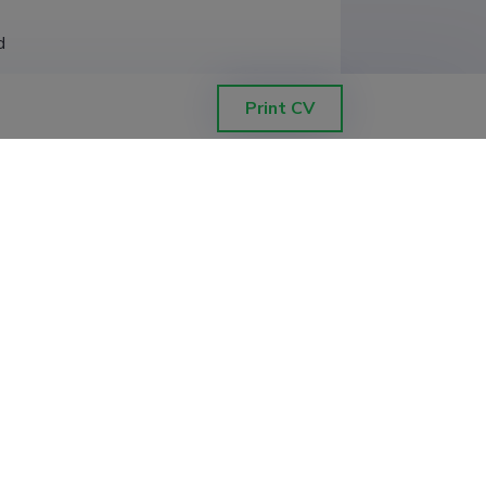
d
Print CV
kond, tehnoloogiainstituut
kond, tehnoloogiainstituut
kond, tehnoloogiainstituut