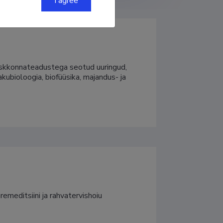
I agree
keskkonnateadustega seotud uuringud, 
kubioloogia, biofüüsika, majandus- ja 
emeditsiini ja rahvatervishoiu 