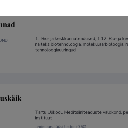
nnad
1.  Bio- ja keskkonnateadused; 1.12. Bio- ja 
KOND
näiteks biotehnoloogia, molekulaarbioloogia, ra
tehnoloogiauuringud
tuskäik
Tartu Ülikool, Meditsiiniteaduste valdkond, per
instituut
andmeanalüüsi lektor (0,50)