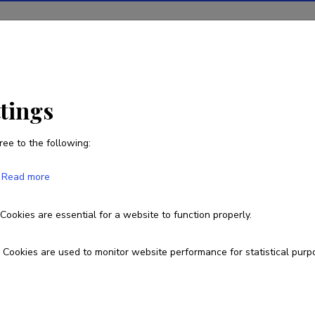
ions
Projects
R&D activity
Statistics
News
ttings
ree to the following:
Kalle Kipper
Read more
Born on 22. veebruar 1981
Cookies are essential for a website to function properly.
737 5032
kalle.kipper@ut.ee
Cookies are used to monitor website performance for statistical purp