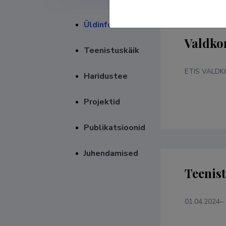
Üldinfo
Valdko
Teenistuskäik
ETIS VALD
Haridustee
Projektid
Publikatsioonid
Juhendamised
Teenis
01.04.2024–