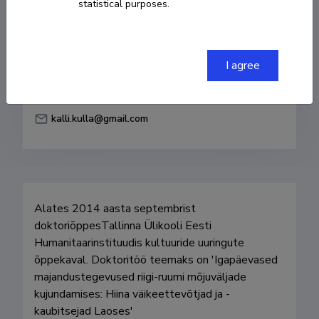
statistical purposes.
Born on 06. juuli 1984
COPY LINK
I agree
kalli.kulla@gmail.com
Alates 2014 aasta septembrist 
doktoriõppesTallinna Ülikooli Eesti 
Humanitaarinstituudis kultuuride uuringute 
õppekaval. Doktoritöö teemaks on 'Igapäevased 
majandustegevused riigi-ruumi mõjuväljade 
kujundamises: Hiina väikeettevõtjad ja -
kaubitsejad Laoses'