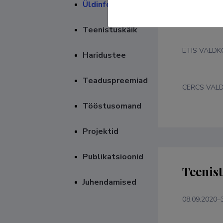
Üldinfo
Valdko
Teenistuskäik
ETIS VALD
Haridustee
Teaduspreemiad
CERCS VAL
Tööstusomand
Projektid
Publikatsioonid
Teenis
Juhendamised
08.09.2020–