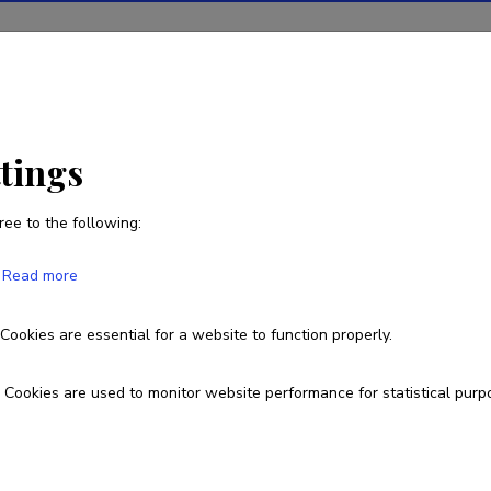
ions
Projects
R&D activity
Statistics
News
ttings
ree to the following:
Kanwal Ashraf
Read more
Cookies are essential for a website to function properly.
kanwal.ashraf@taltech.ee
ORCID
0000-0002-2120-3718
Cookies are used to monitor website performance for statistical purp