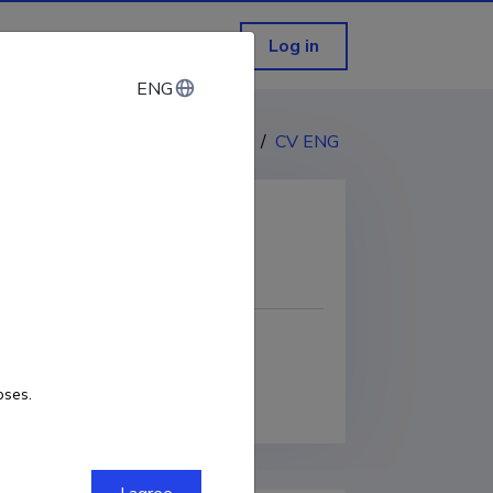
Log in
ENG
ENG
CV EST
/
CV ENG
COPY LINK
oses.