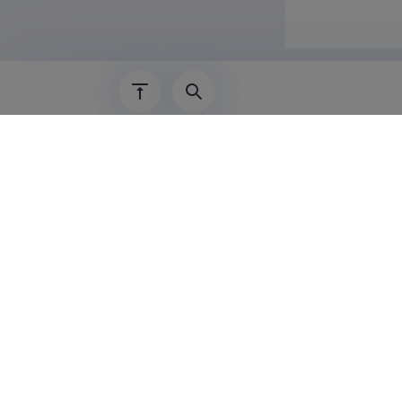
Teadus
Kanwal Ashr
Control Sys
juhtmissüst
Infotehnolo
Kanwal Ashr
Integration
Sørøst-Nor