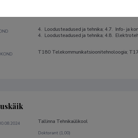
nnad
4.  Loodusteadused ja tehnika; 4.7.  Info- ja k
KOND
4.  Loodusteadused ja tehnika; 4.8.  Elektroteh
T180 Telekommunikatsioonitehnoloogia; T17
DKOND
tuskäik
Tallinna Tehnikaülikool
30.08.2024
Doktorant (1,00)