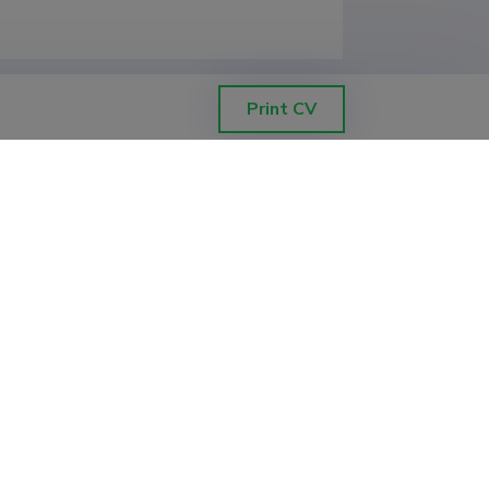
Print CV
, Co-Design of Wireless Networked
evabade võrgustatud
), Tallinna Tehnikaülikool,
t
al Master's In Smart Systems
iot-Watt University, University of