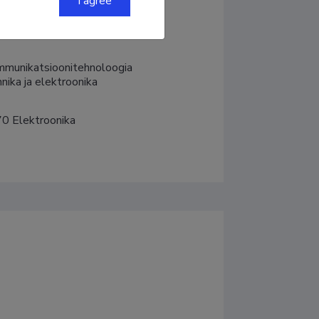
I agree
ommunikatsioonitehnoloogia

nika ja elektroonika
0 Elektroonika