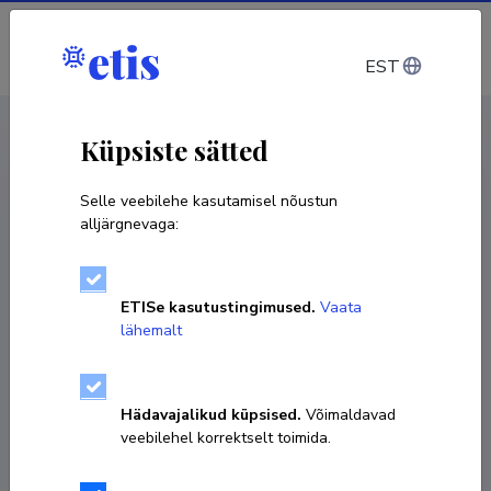
Sisene
EST
CV EST
/
CV ENG
< Isikud
Küpsiste sätted
Selle veebilehe kasutamisel nõustun
alljärgnevaga:
ETISe kasutustingimused.
Vaata
lähemalt
Hädavajalikud küpsised.
Võimaldavad
veebilehel korrektselt toimida.
Karoliina Kalda