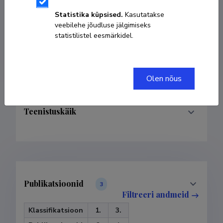
Statistika küpsised.
Kasutatakse
KOPEERI LINK
veebilehe jõudluse jälgimiseks
statistilistel eesmärkidel.
Olen nõus
Teenistuskäik
Publikatsioonid
3
Filtreeri andmeid
Klassifikatsioon
1.
3.