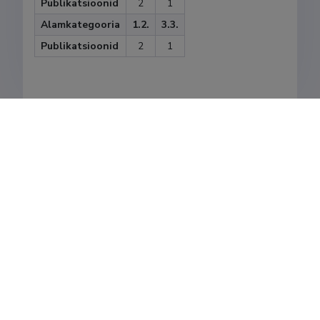
Publikatsioonid
2
1
Alamkategooria
1.2.
3.3.
Publikatsioonid
2
1
Viimati uuendatud
09.12.2025
Eesti Teadusinfosüsteemi omanik on Haridus- ja
Teadusministeerium ning igapäevaselt haldab seda SA
Eesti Teadusagentuur.