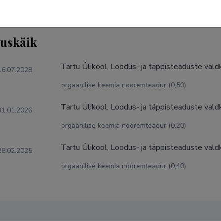
tuskäik
Tartu Ülikool, Loodus- ja täppisteaduste vald
16.07.2028
orgaanilise keemia nooremteadur (0,50)
Tartu Ülikool, Loodus- ja täppisteaduste vald
31.01.2026
orgaanilise keemia nooremteadur (0,20)
Tartu Ülikool, Loodus- ja täppisteaduste vald
28.02.2025
orgaanilise keemia nooremteadur (0,40)