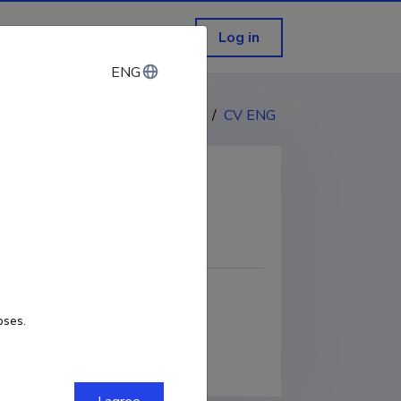
Log in
ENG
ENG
CV EST
/
CV ENG
COPY LINK
oses.