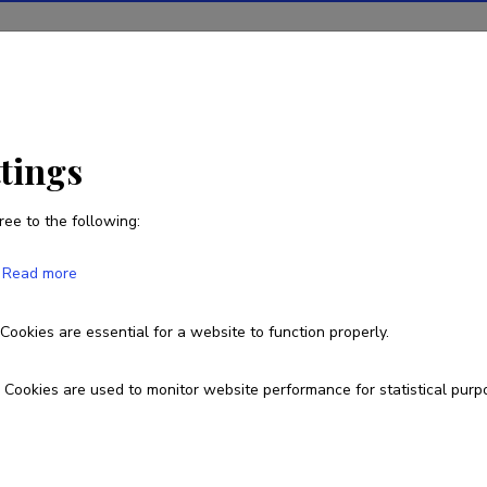
ions
Projects
R&D activity
Statistics
News
ttings
ree to the following:
Kaspar Uuselu
Read more
Born on 28. august 1996
Cookies are essential for a website to function properly.
kaspar.uuselu@ut.ee
Cookies are used to monitor website performance for statistical purp