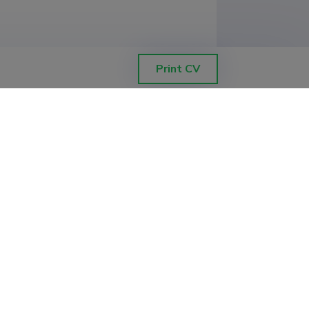
ing tertsiaarsete amiidide metanolüüs
Print CV
ldkond, keemia instituut
refinary lignin valorization
pisteaduste valdkond, keemia instituut
Filter data