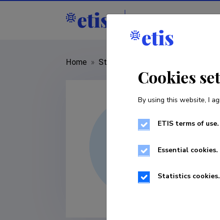
Staff
R&D institut
Home
»
Staff
»
Kaspar Uuselu
Cookies se
By using this website, I ag
ETIS terms of use.
Essential cookies.
Statistics cookies.