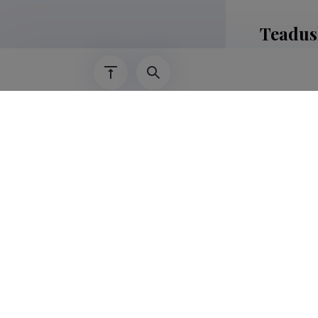
Teadus
Kaspar Uuse
TfOH/CH3OH/
Kaspar Uusel
(Biorafinee
Projects