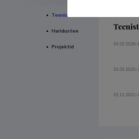
Teenistuskäik
Teenis
Haridustee
01.02.2026–
Projektid
01.03.2025–
01.11.2021–