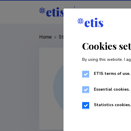
Staff
R&D institut
Home
»
Staff
»
Kathriin Utt
Cookies se
By using this website, I ag
ETIS terms of use.
Essential cookies.
Statistics cookies.