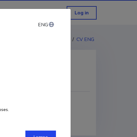
Log in
ENG
ENG
CV EST
/
CV ENG
COPY LINK
oses.