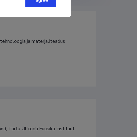
I agree
itehnoloogia ja materjaliteadus
d, Tartu Ülikooli Füüsika Instituut