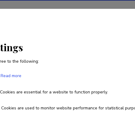
ions
Projects
R&D activity
Statistics
News
ttings
ree to the following:
Kathriin Utt
Read more
Born on 16. märts 1986
Cookies are essential for a website to function properly.
kathriin@ut.ee
Cookies are used to monitor website performance for statistical purp