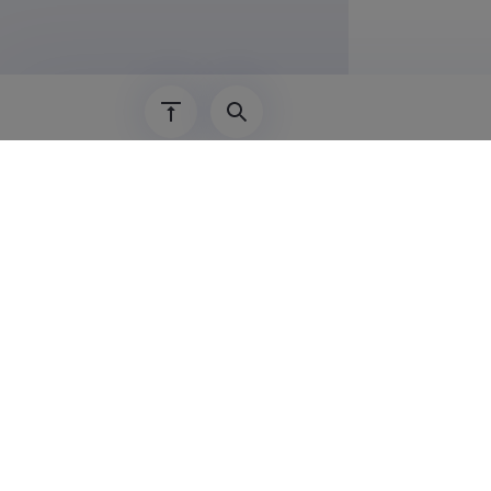
Teadus
Kathriin Ut
optical app
tehnoloogia
Kathriin Ut
struktuurid
Füüsika Inst