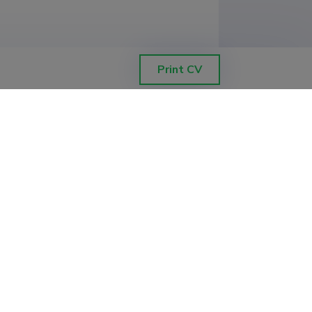
Print CV
e, Metal-oxide mesostructures for
eks), Tartu Ülikool, Loodus- ja
e, Oksiidkomposiitidest optiliste
tehnoloogiateaduskond, Tartu Ülikooli