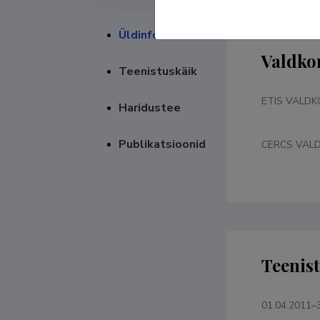
Üldinfo
Valdko
Teenistuskäik
ETIS VALD
Haridustee
Publikatsioonid
CERCS VAL
Teenis
01.04.2011–