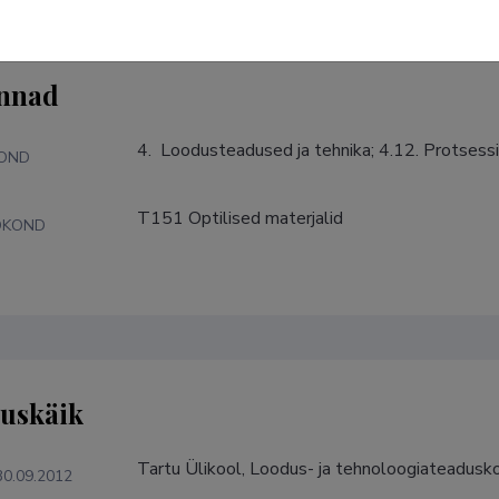
nnad
4.  Loodusteadused ja tehnika; 4.12. Protsess
KOND
T151 Optilised materjalid
DKOND
tuskäik
Tartu Ülikool, Loodus- ja tehnoloogiateaduskon
30.09.2012