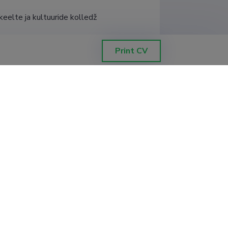
eelte ja kultuuride kolledž
Print CV
eelte ja kultuuride kolledž, 
eelte ja kultuuride kolledž, 
eelte ja kultuuride kolledž, 