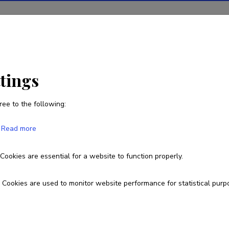
ions
Projects
R&D activity
Statistics
News
ttings
ree to the following:
Katrin Karu
Read more
Born on 10. september 1968
Cookies are essential for a website to function properly.
katrin.karu@ut.ee
Cookies are used to monitor website performance for statistical purp