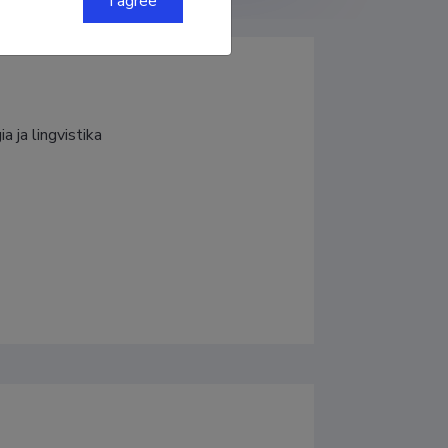
I agree
a ja lingvistika