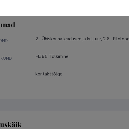
nnad
2.  Ühiskonnateadused ja kultuur; 2.6.  Filoloogi
KOND
H365 Tõlkimine
DKOND
kontakttõlge
S
tuskäik