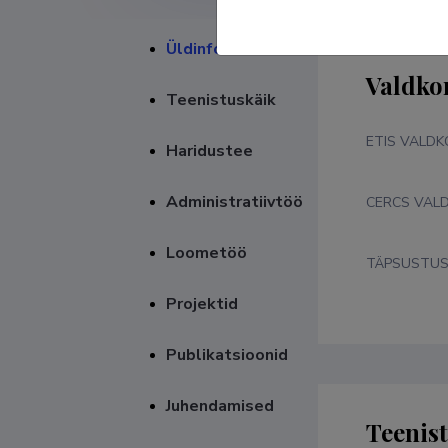
Üldinfo
Valdko
Teenistuskäik
ETIS VALD
Haridustee
Administratiivtöö
CERCS VAL
Loometöö
TÄPSUSTU
Projektid
Publikatsioonid
Juhendamised
Teenis