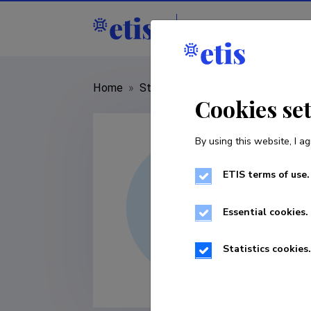
Staff
R&D institut
Home
»
Staff
»
Katrin Karu
Cookies se
By using this website, I ag
ETIS terms of use.
Essential cookies.
Statistics cookies.