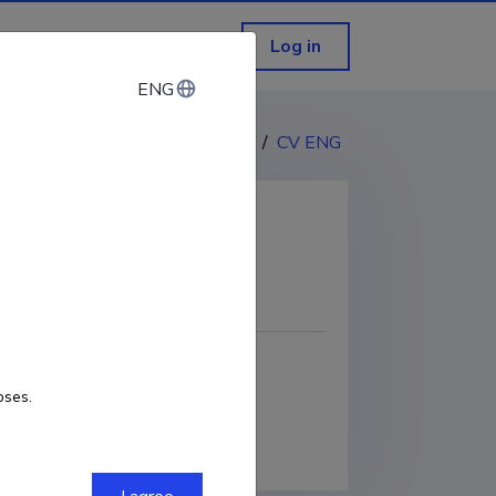
Log in
ENG
ENG
CV EST
/
CV ENG
COPY LINK
oses.