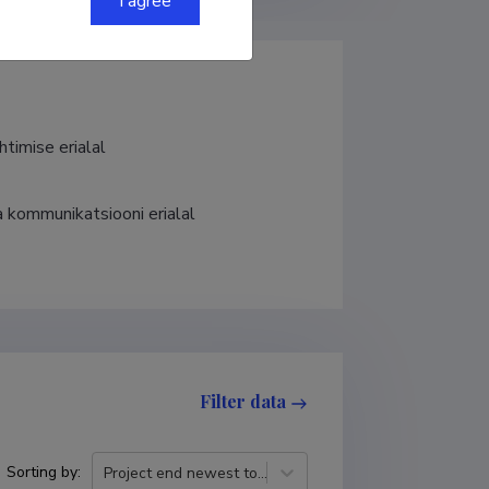
I agree
timise erialal 
a kommunikatsiooni erialal
Filter data
Sorting by
:
Project end newest to oldest