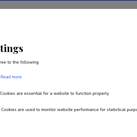
ions
Projects
R&D activity
Statistics
News
ttings
ree to the following:
Katrin Pärn
Read more
Born on 05. juuni 1989
Cookies are essential for a website to function properly.
Cookies are used to monitor website performance for statistical purp