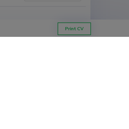
Print CV
tigator
:
Margit Keller