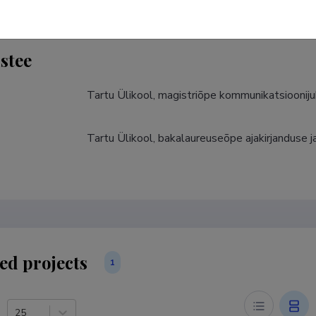
stee
Tartu Ülikool, magistriõpe kommunikatsioonijuh
Tartu Ülikool, bakalaureuseõpe ajakirjanduse j
ed projects
1
25