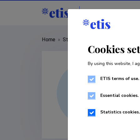
Staff
R&D institut
Home
»
Staff
»
Katrin Pärn
Cookies se
By using this website, I ag
ETIS terms of use.
Essential cookies.
Statistics cookies.