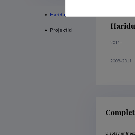
Haridustee
Haridu
Projektid
2011–
2008–2011
Complet
Display entries
: