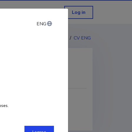
Log in
ENG
ENG
CV EST
/
CV ENG
COPY LINK
oses.