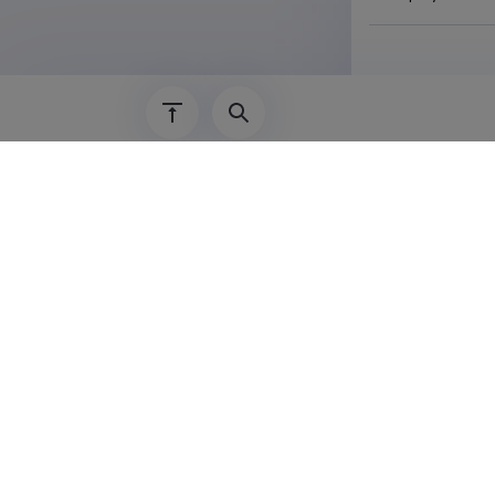
Muutuste ko
01.01.2012
–
31.
Number
:
ETF90
Institution
:
Tart
Last update
14.0