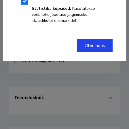
Sünniaeg 12. jaanuar 1964
Statistika küpsised.
Kasutatakse
veebilehe jõudluse jälgimiseks
KOPEERI LINK
statistilistel eesmärkidel.
Olen nõus
+372 5032644
kersti.antoi@taltech.ee
Teenistuskäik