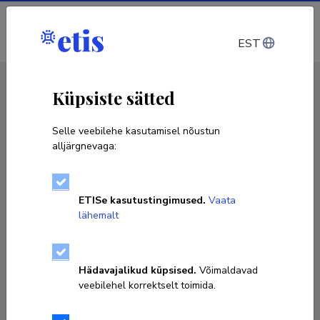
Sisene
EST
CV EST
/
CV ENG
< Isikud
Küpsiste sätted
Selle veebilehe kasutamisel nõustun
alljärgnevaga:
ETISe kasutustingimused.
Vaata
lähemalt
Hädavajalikud küpsised.
Võimaldavad
veebilehel korrektselt toimida.
Kersti Antoi