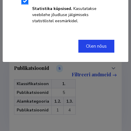
Statistika küpsised.
Kasutatakse
KOPEERI LINK
veebilehe jõudluse jälgimiseks
statistilistel eesmärkidel.
Olen nõus
Publikatsioonid
5
Filtreeri andmeid
Klassifikatsioon
1.
Publikatsioonid
5
Alamkategooria
1.2.
1.3.
Publikatsioonid
1
4