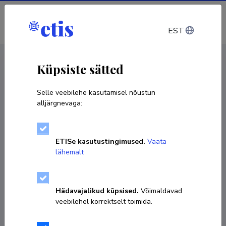
Sisene
EST
CV EST
/
CV ENG
< Isikud
Küpsiste sätted
Selle veebilehe kasutamisel nõustun
alljärgnevaga:
ETISe kasutustingimused.
Vaata
lähemalt
Hädavajalikud küpsised.
Võimaldavad
veebilehel korrektselt toimida.
Kersti Kerstna-Vaks