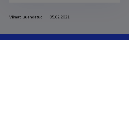
Viimati uuendatud
05.02.2021
Eesti Teadusinfosüsteemi omanik on Haridus- ja
Teadusministeerium ning igapäevaselt haldab seda SA
Eesti Teadusagentuur.
ETISe kasutajatoe kontakt
Soola 8, Tartu 51013