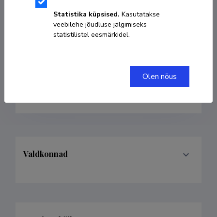
Statistika küpsised.
Kasutatakse
veebilehe jõudluse jälgimiseks
58048699
statistilistel eesmärkidel.
58048699
kevin.randi@tktk.ee
Olen nõus
ORCID
0000-0003-2014-4290
Valdkonnad