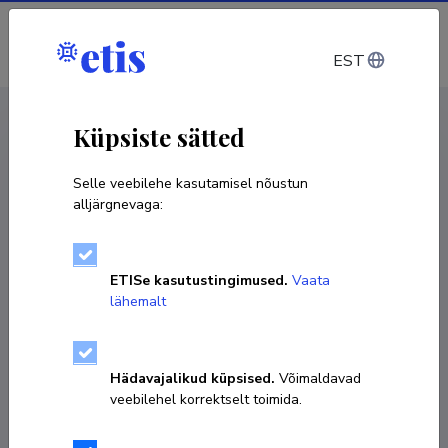
Sisene
EST
CV EST
/
CV ENG
< Isikud
Küpsiste sätted
Selle veebilehe kasutamisel nõustun
alljärgnevaga:
Kevin Rändi
ETISe kasutustingimused.
Vaata
Sünniaeg 13. september 1991
lähemalt
KOPEERI LINK
Hädavajalikud küpsised.
Võimaldavad
veebilehel korrektselt toimida.
Ametikoht
doktorant, lektor