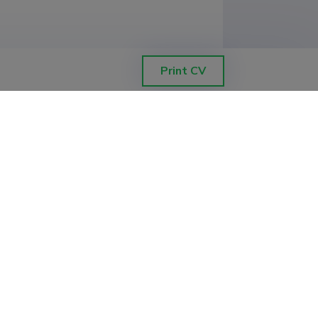
Print CV
kond, ökoloogia ja maateaduste 
ond, matemaatika ja statistika 