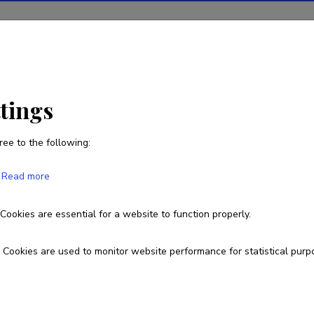
ions
Projects
R&D activity
Statistics
News
ttings
ree to the following:
Kristel Mikkor
Read more
Born on 04. aprill 1978
Cookies are essential for a website to function properly.
5669 1395
kristel.mikkor@gmail.com
Cookies are used to monitor website performance for statistical purp