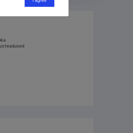
I agree
a

atusteadused