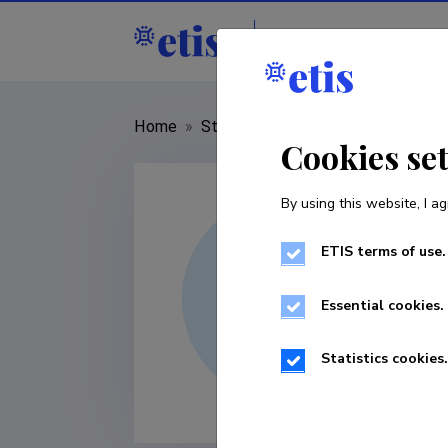
Staff
R&D institut
Home
»
Staff
»
Kristel Mikkor
Cookies se
By using this website, I ag
ETIS terms of use.
Essential cookies.
Statistics cookies.