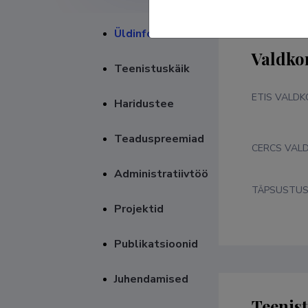
Üldinfo
Valdko
Teenistuskäik
ETIS VALD
Haridustee
Teaduspreemiad
CERCS VAL
Administratiivtöö
TÄPSUSTU
Projektid
Publikatsioonid
Juhendamised
Teenis