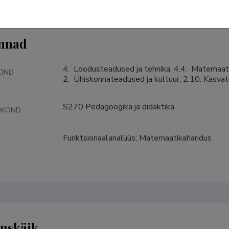
nnad
4.  Loodusteadused ja tehnika; 4.4.  Matemaatik
KOND
2.  Ühiskonnateadused ja kultuur; 2.10. Kasv
S270 Pedagoogika ja didaktika
DKOND
Funktsionaalanalüüs; Matemaatikaharidus
S
tuskäik