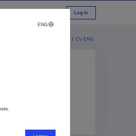
Log in
ENG
ENG
CV EST
/
CV ENG
COPY LINK
oses.