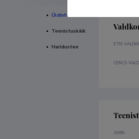
Üldinfo
Valdko
Teenistuskäik
ETIS VALD
Haridustee
CERCS VAL
Teenis
2008–