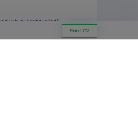
eelte ja kultuuride kolledž, 
 Inglise filoloogia osakond
Print CV
eelte ja kultuuride kolledž, 
 Inglise filoloogia osakond
 valdkond, maailma keelte ja 
eelte ja kultuuride kolledž