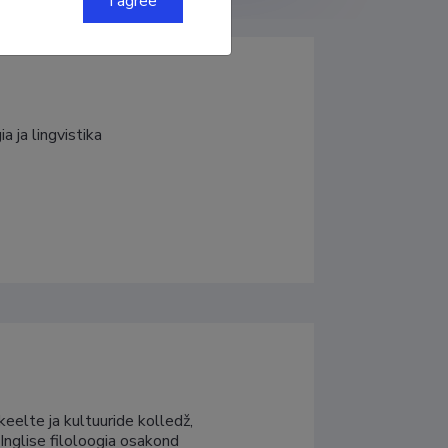
I agree
a ja lingvistika
eelte ja kultuuride kolledž, 
 Inglise filoloogia osakond