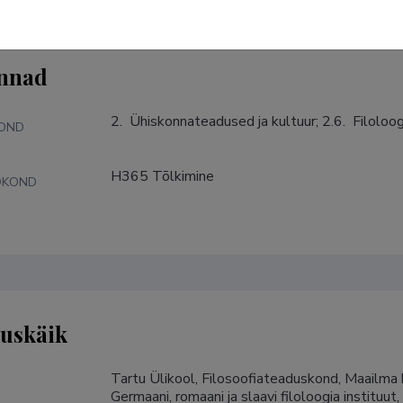
nnad
2.  Ühiskonnateadused ja kultuur; 2.6.  Filoloogi
KOND
H365 Tõlkimine
DKOND
tuskäik
Tartu Ülikool, Filosoofiateaduskond, Maailma k
Germaani, romaani ja slaavi filoloogia instituut,