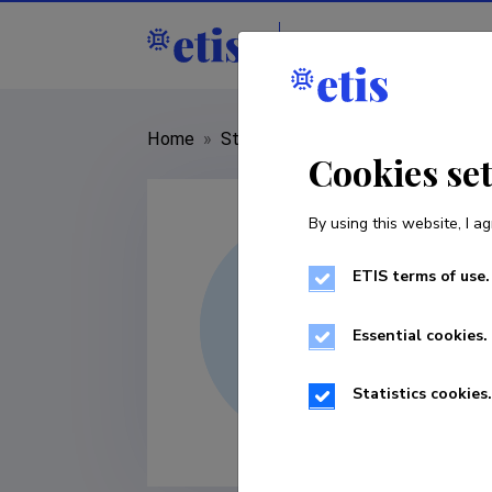
Staff
R&D institut
Home
»
Staff
»
Kristi Põder
Cookies se
By using this website, I ag
ETIS terms of use.
Essential cookies.
Statistics cookies.