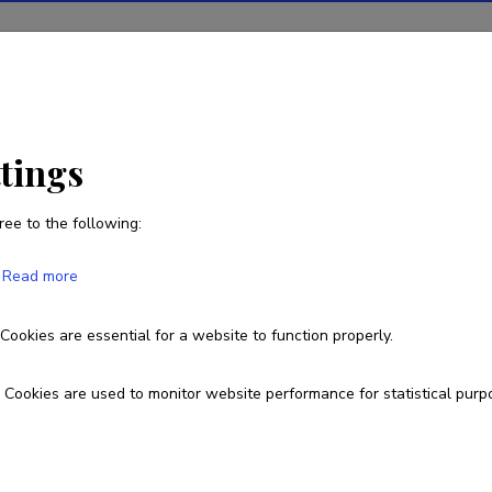
ions
Projects
R&D activity
Statistics
News
ttings
ree to the following:
Kristi Põder
Read more
Cookies are essential for a website to function properly.
kristi_p@ut.ee
Cookies are used to monitor website performance for statistical purp