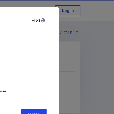
Log in
ENG
ENG
CV EST
/
CV ENG
COPY LINK
oses.