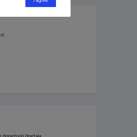
I agree
ol
e õppetooli õpetaja