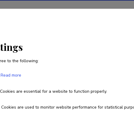
ions
Projects
R&D activity
Statistics
News
ttings
ree to the following:
Kristin Lichtfeldt
Read more
Born on 19. märts 1993
Cookies are essential for a website to function properly.
+37256212771
kristin.lichtfeldt@gmail.com
Cookies are used to monitor website performance for statistical purp