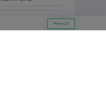
Print CV
use kultuuri tase Ida-Tallinna