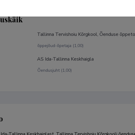
tuskäik
Tallinna Tervishoiu Kõrgkool, Õenduse õppeto
õppejõud-õpetaja (1,00)
AS Ida-Tallinna Keskhaigla
Õendusjuht (1,00)
o
Ida-Tallinna Keskhaiglast, Tallinna Tervishoiu Kõrgkooli õendus