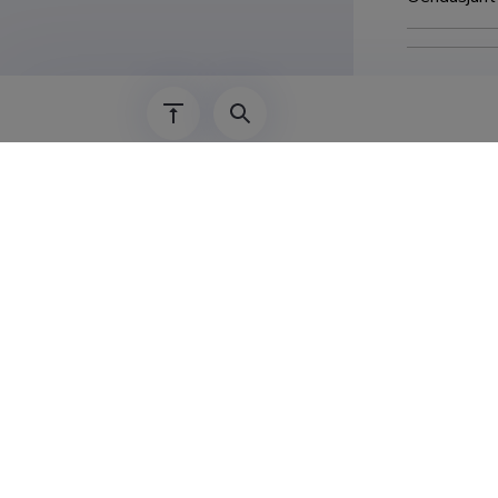
Teadus
Kristin Lich
Keskhaigla 
Haridu