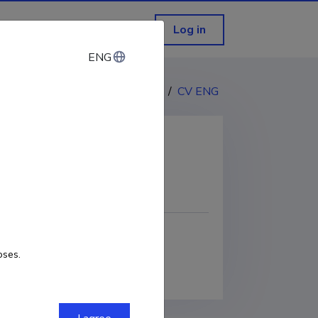
Log in
ENG
ENG
CV EST
/
CV ENG
COPY LINK
oses.