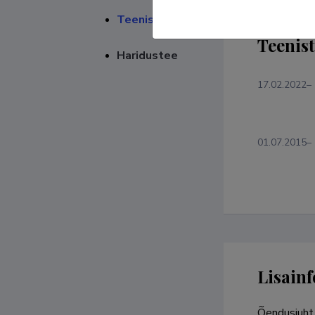
Teenistuskäik
Teenis
Haridustee
17.02.2022–
01.07.2015–
Lisainf
Õendusjuht 