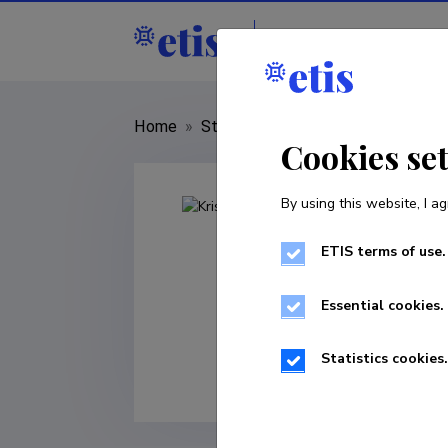
Staff
R&D institut
Home
»
Staff
»
Kristin Lichtfeldt
Cookies se
By using this website, I ag
ETIS terms of use.
Essential cookies.
Statistics cookies.