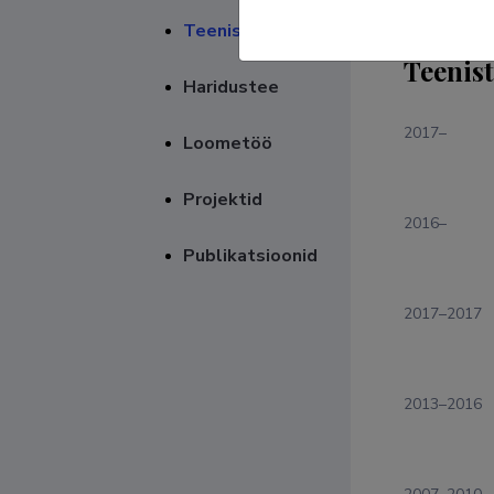
Teenistuskäik
Teenis
Haridustee
2017–
Loometöö
Projektid
2016–
Publikatsioonid
2017–2017
2013–2016