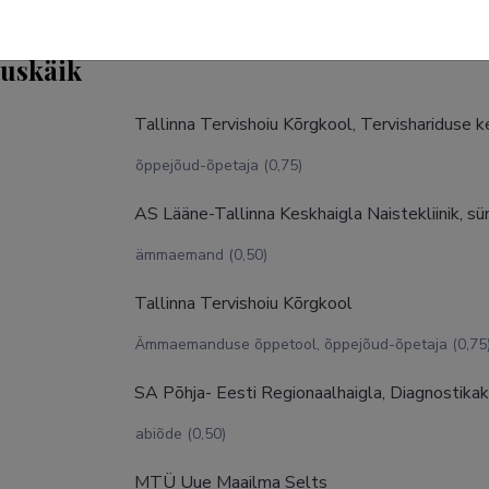
tuskäik
Tallinna Tervishoiu Kõrgkool, Tervisharidus
õppejõud-õpetaja (0,75)
AS Lääne-Tallinna Keskhaigla Naistekliinik, s
ämmaemand (0,50)
Tallinna Tervishoiu Kõrgkool
Ämmaemanduse õppetool, õppejõud-õpetaja (0,75
SA Põhja- Eesti Regionaalhaigla, Diagnostikakl
abiõde (0,50)
MTÜ Uue Maailma Selts