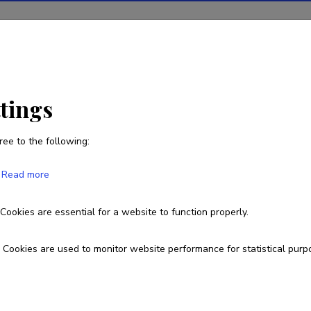
ions
Projects
R&D activity
Statistics
News
ttings
ree to the following:
Kristina Krivats-Arba
Read more
Born on 29. juuni 1977
Cookies are essential for a website to function properly.
kristinakrivats@gmail.com
Cookies are used to monitor website performance for statistical purp