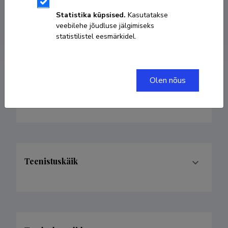
Statistika küpsised.
Kasutatakse
veebilehe jõudluse jälgimiseks
kristina.kutsar@ut.ee
statistilistel eesmärkidel.
Olen nõus
Valdkonnad
Teenistuskäik