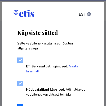
Sisene
EST
CV EST
/
CV ENG
< Isikud
Küpsiste sätted
Selle veebilehe kasutamisel nõustun
alljärgnevaga:
Kristina Kutsar
ETISe kasutustingimused.
Vaata
Sünniaeg 14. aprill 1990
lähemalt
KOPEERI LINK
Hädavajalikud küpsised.
Võimaldavad
veebilehel korrektselt toimida.
Ametikoht
nooremlektor