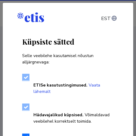
Sisene
EST
CV EST
/
CV ENG
< Isikud
Küpsiste sätted
Selle veebilehe kasutamisel nõustun
alljärgnevaga:
ETISe kasutustingimused.
Vaata
lähemalt
Hädavajalikud küpsised.
Võimaldavad
veebilehel korrektselt toimida.
Kristjan Kannike