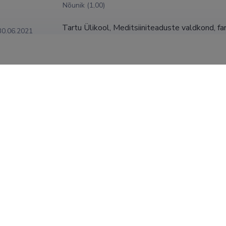
Nõunik (1,00)
Tartu Ülikool, Meditsiiniteaduste valdkond, fa
30.06.2021
farmatseutilise tehnoloogia nooremlektor (0,30)
Tartu Ülikool, Meditsiiniteaduste valdkond, fa
31.05.2021
farmatseutilise tehnoloogia nooremlektor (0,50)
Tartu Ülikool, Meditsiiniteaduste valdkond, fa
31.01.2021
farmatseutilise tehnoloogia nooremlektor (0,30)
Tartu Ülikool, Meditsiiniteaduste valdkond, fa
31.12.2020
farmatseutilise tehnoloogia assistent (0,30)
KUVA ROHKEM