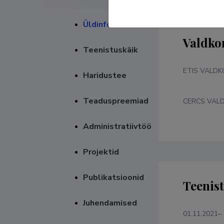
Üldinfo
Valdko
Teenistuskäik
ETIS VALD
Haridustee
Teaduspreemiad
CERCS VAL
Administratiivtöö
Projektid
Publikatsioonid
Teenis
Juhendamised
01.11.2021–