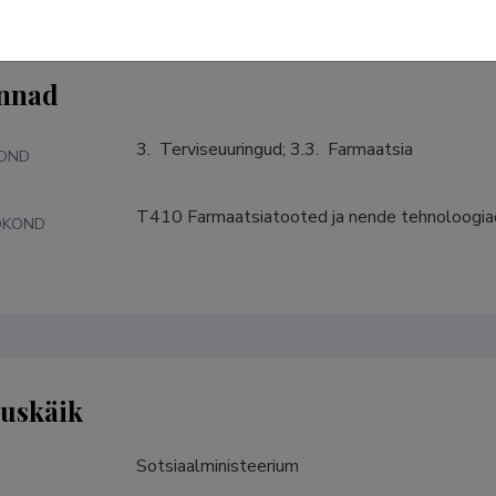
nnad
3.  Terviseuuringud; 3.3.  Farmaatsia
KOND
T410 Farmaatsiatooted ja nende tehnoloogia
DKOND
tuskäik
Sotsiaalministeerium