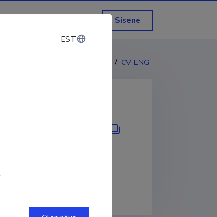
Sisene
EST
EST
CV EST
/
CV ENG
KOPEERI LINK
.