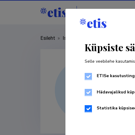
Isikud
Asutused
Esileht
»
Isikud
»
Laura Viidik
Küpsiste sä
Selle veebilehe kasutamis
ETISe kasutusting
Hädavajalikud küp
Statistika küpsise