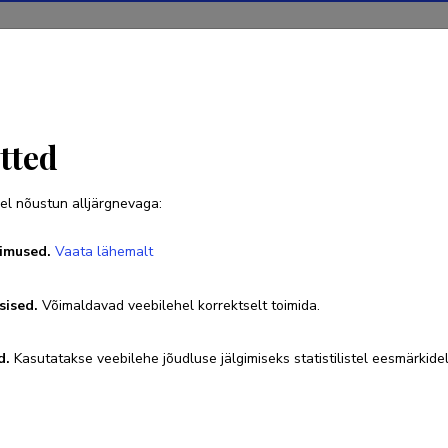
Projektid
Teadustegevus
Teadussilm
Uudised
tted
el nõustun alljärgnevaga:
Laura Viidik
imused.
Vaata lähemalt
Sünniaeg 28. märts 1992
sised.
Võimaldavad veebilehel korrektselt toimida.
d.
Kasutatakse veebilehe jõudluse jälgimiseks statistilistel eesmärkidel