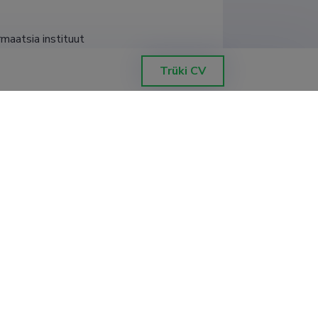
rmaatsia instituut
Trüki CV
rmaatsia instituut
rmaatsia instituut
rmaatsia instituut