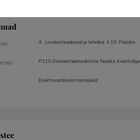
nnad
4.  Loodusteadused ja tehnika; 4.10. Füüsika
KOND
P210 Elementaarosakeste füüsika, kvantvälja
DKOND
Elektrooptilised materjalid
S
stee