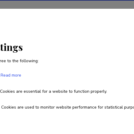
ions
Projects
R&D activity
Statistics
News
ttings
ree to the following:
Lauri Kaldamäe
Read more
Born on 13. mai 1987
Cookies are essential for a website to function properly.
Cookies are used to monitor website performance for statistical purp