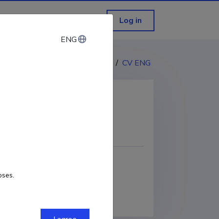
Log in
ENG
ENG
CV EST
/
CV ENG
COPY LINK
oses.