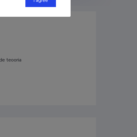
I agree
de teooria