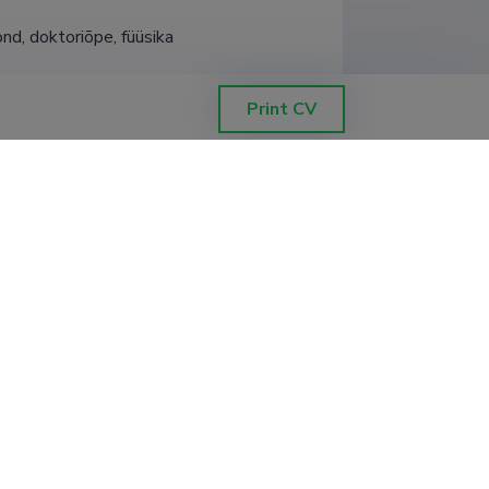
nd, doktoriõpe, füüsika
nd, magistriõpe, tahkisefüüsika suund
Print CV
ond, bakalaureuseõpe, 