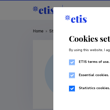
Staff
R&D institut
Home
»
Staff
»
Lauri Kaldamäe
Cookies se
By using this website, I ag
ETIS terms of use.
Essential cookies.
Statistics cookies.