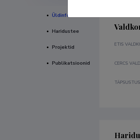
Üldinfo
Valdko
Haridustee
ETIS VALD
Projektid
Publikatsioonid
CERCS VAL
TÄPSUSTU
Haridu