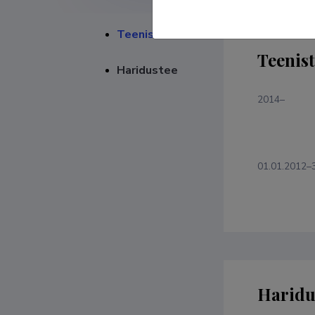
Teenistuskäik
Teenis
Haridustee
2014–
01.01.2012–
Haridu