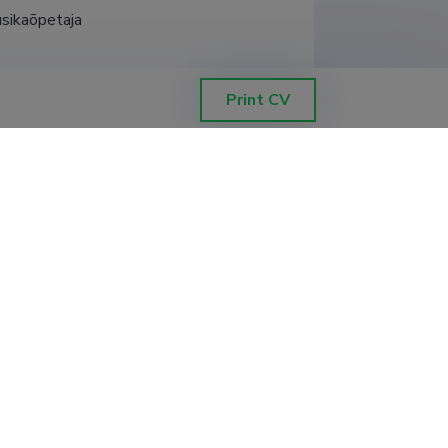
üsikaõpetaja
Füüsika (kõrvalerialaga) 
Print CV
ETIS help desk contact