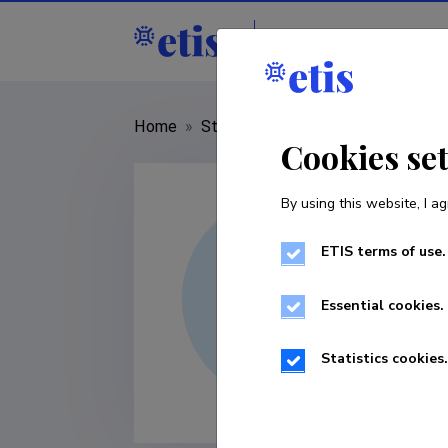
Staff
R&D institut
Home
»
Staff
»
Lauri Niilo
Cookies se
By using this website, I ag
ETIS terms of use.
Essential cookies.
Statistics cookies.