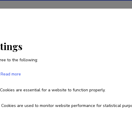
ions
Projects
R&D activity
Statistics
News
ttings
ree to the following:
Lauri Niilo
Read more
Born on 23. september 1989
Cookies are essential for a website to function properly.
lauri.niilo@tlu.ee
Cookies are used to monitor website performance for statistical purp