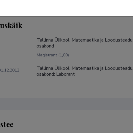
tuskäik
Tallinna Ülikool, Matemaatika ja Loodusteadu
osakond
Magistrant (1,00)
Tallinna Ülikool, Matemaatika ja Loodusteadu
31.12.2012
osakond; Laborant
stee