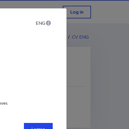
Log in
ENG
ENG
CV EST
/
CV ENG
COPY LINK
oses.