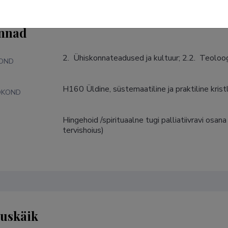
nnad
2.  Ühiskonnateadused ja kultuur; 2.2.  Teoloo
KOND
H160 Üldine, süstemaatiline ja praktiline krist
DKOND
Hingehoid /spirituaalne tugi palliatiivravi osa
S
tervishoius)
tuskäik