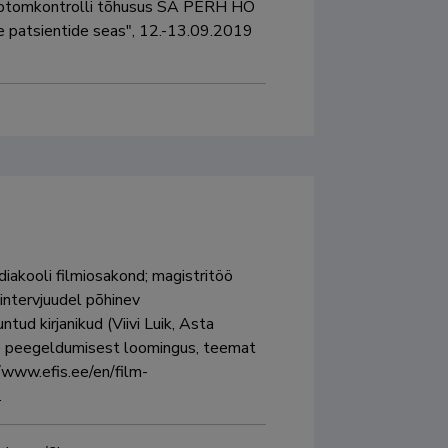
ümptomkontrolli tõhusus SA PERH HO 
 patsientide seas", 12.-13.09.2019 
diakooli filmiosakond; magistritöö 
 intervjuudel põhinev 
ud kirjanikud (Viivi Luik, Asta 
le peegeldumisest loomingus, teemat 
//www.efis.ee/en/film-
.