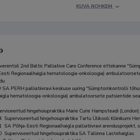
KUVA ROHKEM
o
verentsil 2nd Baltic Palliative Care Conference ettekanne "S
esti Regionaalhaigla hematoloogia-onkoloogia) ambulatoorsete
u.

SA PERH palliatiivravi keskuse uuring "Sümptomkontrolli tõh
igla hematoloogia-onkoloogia) ambulatoorsete patsientide seas";
rviseeritud hingehoiupraktika Marie Curie Hampsteadi (London) ja
 kliinikus.

­töötaja.

aiglas.
