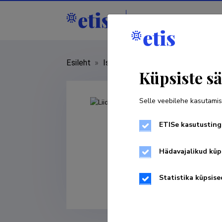
Isikud
Asutused
Esileht
»
Isikud
»
Liidia Meel
Küpsiste sä
Selle veebilehe kasutamis
ETISe kasutusting
Hädavajalikud küp
Statistika küpsise