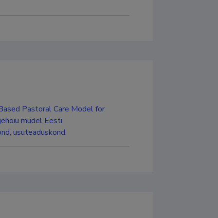
m Based Pastoral Care Model for
gehoiu mudel Eesti
kond, usuteaduskond.