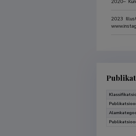
2020–  Kuns
2023  Illus
www.instagr
Publikat
Klassifikatsi
Publikatsioo
Alamkategoo
Publikatsioo