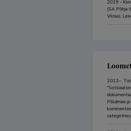
2019 - Kon
(SA Põhja-E
Vilnius, Lee
Loome
2012–  Tude
"Sotsiaalse 
dokumentaalf
Põldmäe ja 
kommenteeri
categotries