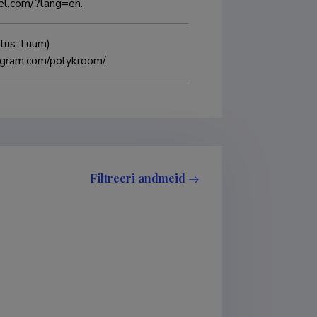
eel.com/?lang=en.
stus Tuum) 
agram.com/polykroom/.
Filtreeri andmeid