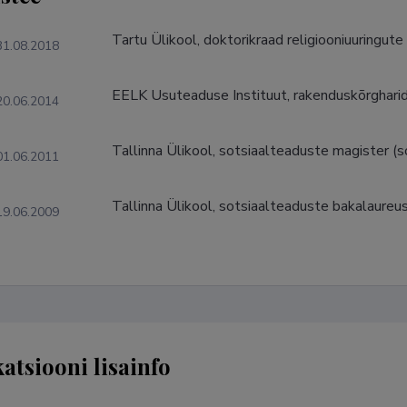
Tartu Ülikool, doktorikraad religiooniuuringute 
31.08.2018
EELK Usuteaduse Instituut, rakenduskõrgharid
20.06.2014
Tallinna Ülikool, sotsiaalteaduste magister (so
01.06.2011
Tallinna Ülikool, sotsiaalteaduste bakalaureus
19.06.2009
katsiooni lisainfo