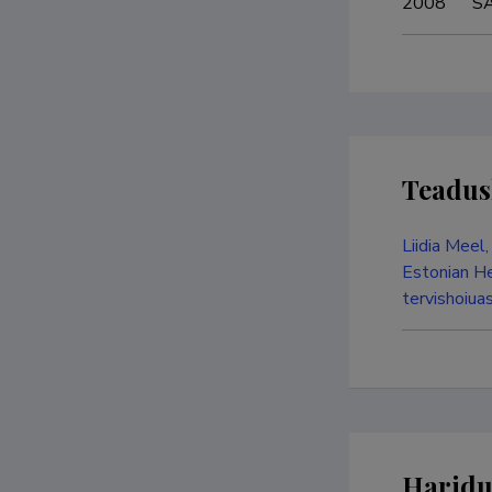
200
Teadus
Liidia Meel
Estonian He
tervishoiua
Haridu