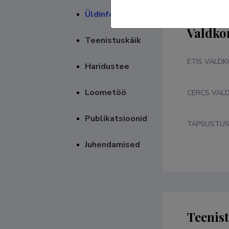
Üldinfo
Valdko
Teenistuskäik
ETIS VALD
Haridustee
Loometöö
CERCS VAL
Publikatsioonid
TÄPSUSTU
Juhendamised
Teenis