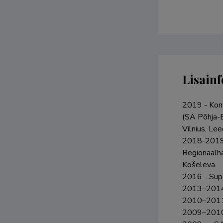
Lisainf
2019 - Kon
(SA Põhja-E
Vilnius, Leed
2018-2019 
Regionaalha
Košeleva.

2016 - Supe
2013–2014 	Superviseeritud hingehoiupraktika Tartu Ülikooli Kliinikumi He­ma­toloogia-onkoloogia
2010–2011 	SA Põhja-Eesti Regionaalhaigla palliatiivravi arendusprojekt, sotsiaal
2009–2010 	Superviseeritud hingehoiupraktika SA Tallinna Lasteh