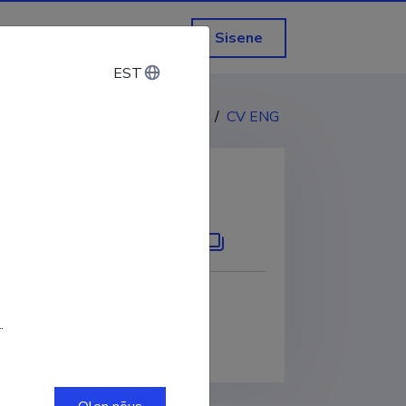
Sisene
EST
EST
CV EST
/
CV ENG
KOPEERI LINK
D
0000-0002-7915-7558
.