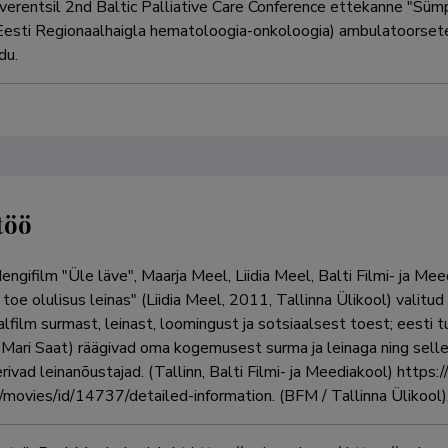
verentsil 2nd Baltic Palliative Care Conference ettekanne "S
esti Regionaalhaigla hematoloogia-onkoloogia) ambulatoorsete
du.
töö
ngifilm "Üle läve", Maarja Meel, Liidia Meel, Balti Filmi- ja Mee
toe olulisus leinas" (Liidia Meel, 2011, Tallinna Ülikool) valitud
ilm surmast, leinast, loomingust ja sotsiaalsest toest; eesti tunt
Mari Saat) räägivad oma kogemusest surma ja leinaga ning sel
vad leinanõustajad. (Tallinn, Balti Filmi- ja Meediakool) https:
/movies/id/14737/detailed-information. (BFM / Tallinna Ülikool)