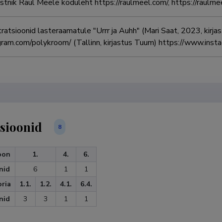
tnik Raul Meele koduleht https://raulmeel.com/, https://raulm
tratsioonid lasteraamatule "Urrr ja Auhh" (Mari Saat, 2023, kirja
am.com/polykroom/ (Tallinn, kirjastus Tuum) https://www.inst
sioonid
8
oon
1.
4.
6.
nid
6
1
1
ria
1.1.
1.2.
4.1.
6.4.
nid
3
3
1
1