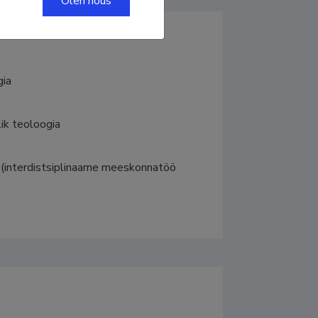
Olen nõus
gia
lik teoloogia
na (interdistsiplinaarne meeskonnatöö 