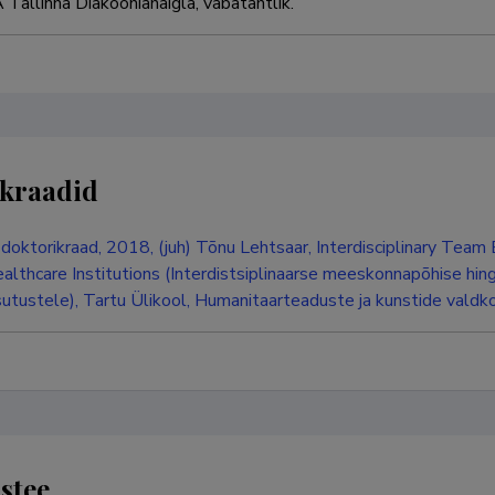
8 	SA Tallinna Diakooniahaigla, vabatahtlik.
kraadid
, doktorikraad, 2018, (juh) Tõnu Lehtsaar, Interdisciplinary Tea
althcare Institutions (Interdistsiplinaarse meeskonnapõhise hin
sutustele), Tartu Ülikool, Humanitaarteaduste ja kunstide vald
stee