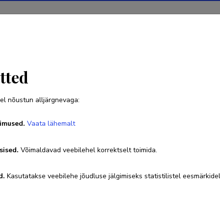
Projektid
Teadustegevus
Teadussilm
Uudised
tted
el nõustun alljärgnevaga:
Liidia Meel
imused.
Vaata lähemalt
Sünniaeg 17. august 1978
sised.
Võimaldavad veebilehel korrektselt toimida.
liidia.meel@gmail.com
Researcher ID
AAH-8341-2019
ORCI
d.
Kasutatakse veebilehe jõudluse jälgimiseks statistilistel eesmärkidel