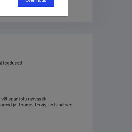
Olen nõus
aalteadused
älispäritolu rahvastik, 
rmid ja -loome, tervis, sotsiaalsed 