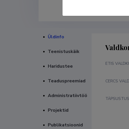
Üldinfo
Valdko
Teenistuskäik
ETIS VALD
Haridustee
Teaduspreemiad
CERCS VAL
Administratiivtöö
TÄPSUSTU
Projektid
Publikatsioonid