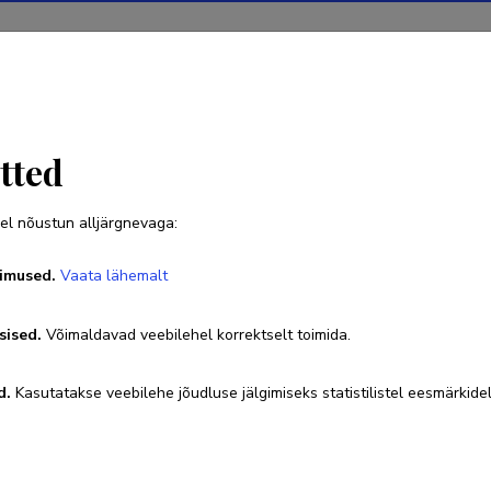
Projektid
Teadustegevus
Teadussilm
Uudised
tted
el nõustun alljärgnevaga:
Liili Abuladze
imused.
Vaata lähemalt
sised.
Võimaldavad veebilehel korrektselt toimida.
Ametikoht
Vanemteadur
d.
Kasutatakse veebilehe jõudluse jälgimiseks statistilistel eesmärkidel
6409225
liili.abuladze@tlu.ee
Researcher ID
GSE-6102-