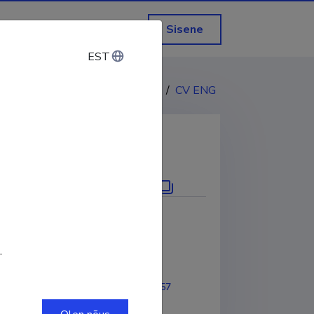
Sisene
EST
EST
CV EST
/
CV ENG
KOPEERI LINK
.
2022
ORCID
0000-0002-0109-9757