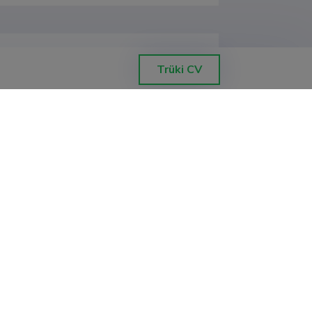
Trüki CV
, Eesti demograafia keskus
, Eesti demograafia keskus
, Eesti demograafia keskus