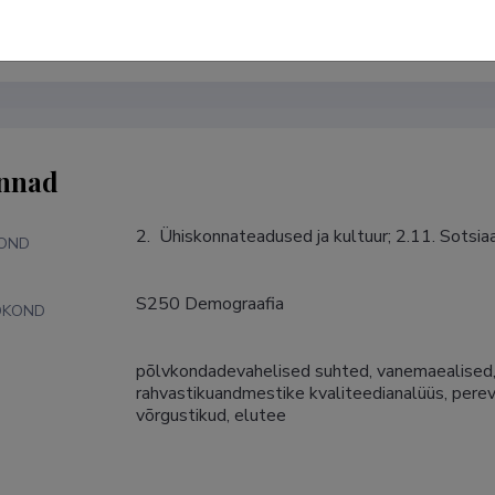
Google Scholar profiil
nnad
2.  Ühiskonnateadused ja kultuur; 2.11. Sotsi
KOND
S250 Demograafia
DKOND
põlvkondadevahelised suhted, vanemaealised, v
S
rahvastikuandmestike kvaliteedianalüüs, perevo
võrgustikud, elutee