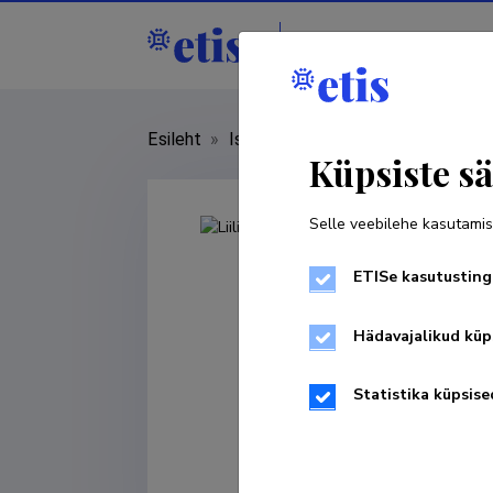
Isikud
Asutused
Esileht
»
Isikud
»
Liili Abuladze
Küpsiste sä
Selle veebilehe kasutamis
ETISe kasutusting
Hädavajalikud küp
Statistika küpsise