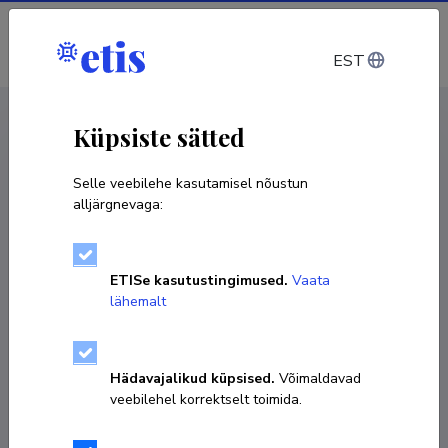
Sisene
EST
CV EST
/
CV ENG
< Isikud
Küpsiste sätted
Selle veebilehe kasutamisel nõustun
alljärgnevaga:
Liina Unt
ETISe kasutustingimused.
Vaata
Sünniaeg 17. veebruar 1977
lähemalt
KOPEERI LINK
Hädavajalikud küpsised.
Võimaldavad
veebilehel korrektselt toimida.
Teadustöö põhisuunad