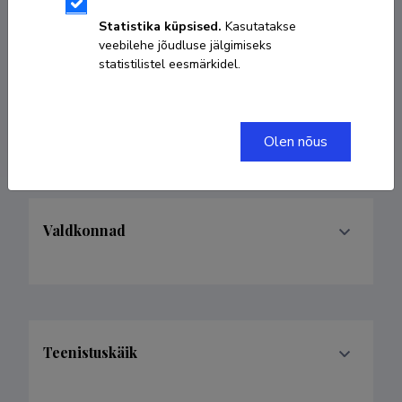
etenduskunstid, keskkonnaesteetika, koht, mäng
Statistika küpsised.
Kasutatakse
veebilehe jõudluse jälgimiseks
statistilistel eesmärkidel.
liina.unt@ut.ee
Google Scholar profiil
Olen nõus
Valdkonnad
Teenistuskäik