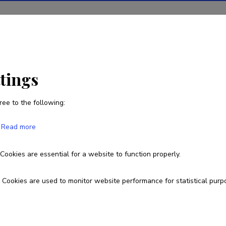
ions
Projects
R&D activity
Statistics
News
ttings
ree to the following:
Lilian Hansar
Read more
Born on 06. september 1949
Cookies are essential for a website to function properly.
5286516
lilian.hansar@artun.ee
Cookies are used to monitor website performance for statistical purp