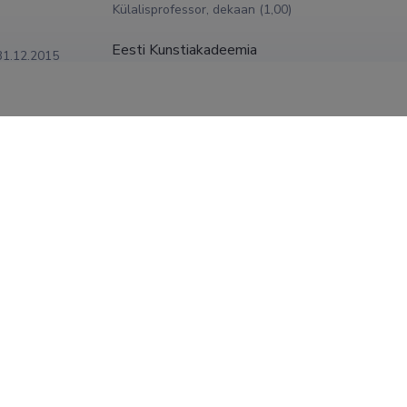
Külalisprofessor, dekaan (1,00)
Eesti Kunstiakadeemia
31.12.2015
osakonnajuhataja (1,00)
Muinsuskitseamet – Saare maakonna vanemin
31.12.2007
Eesti Kunstiakadeemia, Kunstikultuuri teadus
2006
Erakorraline professor (1,00)
Eesti Kunstiakadeemia
muinsuskaitse vaneminspektor (1,00)
SHOW MORE