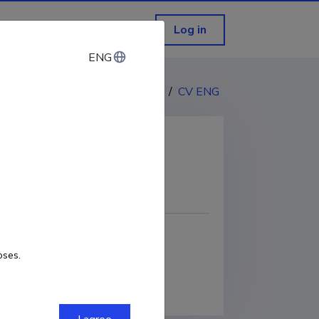
Log in
ENG
ENG
CV EST
/
CV ENG
COPY LINK
oses.