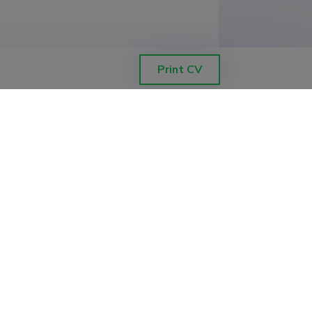
Print CV
spektor
kond