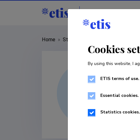
Staff
R&D institut
Home
»
Staff
»
Lilian Hansar
Cookies se
By using this website, I ag
ETIS terms of use.
Essential cookies.
Statistics cookies.