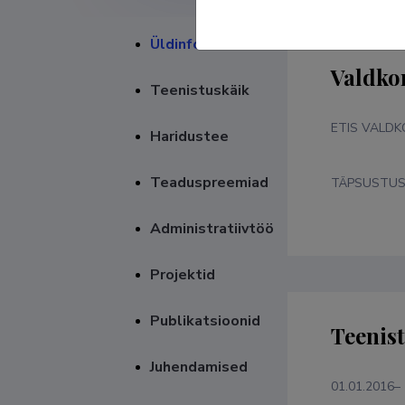
Üldinfo
Valdko
Teenistuskäik
ETIS VALD
Haridustee
Teaduspreemiad
TÄPSUSTU
Administratiivtöö
Projektid
Publikatsioonid
Teenis
Juhendamised
01.01.2016–