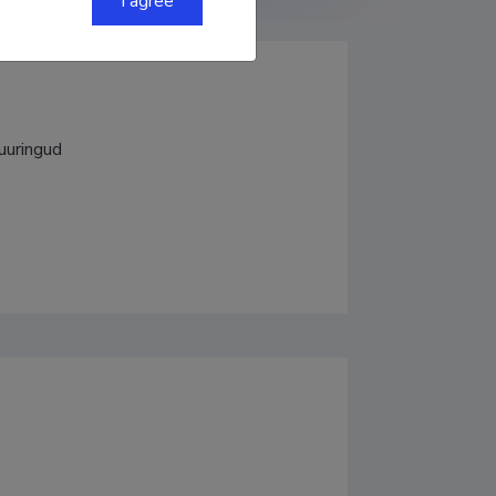
I agree
iuuringud