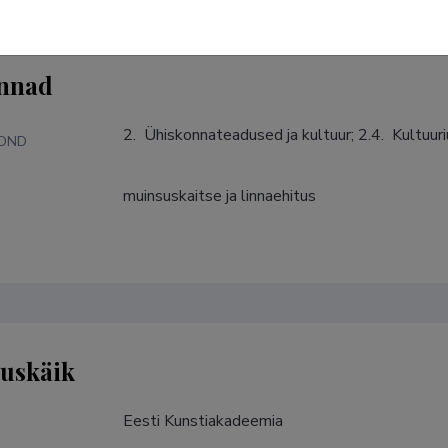
nnad
2.  Ühiskonnateadused ja kultuur; 2.4.  Kultuur
KOND
muinsuskaitse ja linnaehitus
S
tuskäik
Eesti Kunstiakadeemia