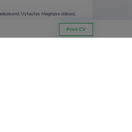
eaduskond, Vytautas Magnuse ülikool, 
Print CV
eaduskond, Vytautas Magnuse ülikool, 
eaduskond, Vytautas Magnuse ülikool, 