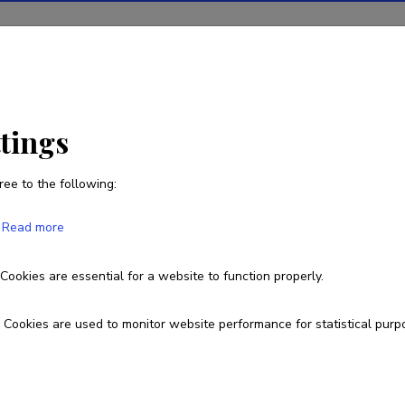
ions
Projects
R&D activity
Statistics
News
ttings
ree to the following:
Linara Dovydaityte
Read more
Born on 04. aprill 1975
Cookies are essential for a website to function properly.
+370 62054805
linara.dovydaityte@vdu.lt
Cookies are used to monitor website performance for statistical purp