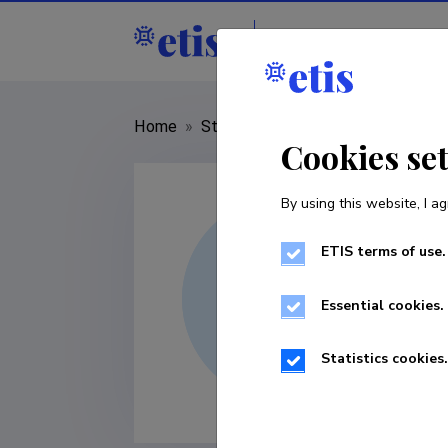
Staff
R&D institut
Home
»
Staff
»
Linara Dovydaityte
Cookies se
By using this website, I ag
ETIS terms of use.
Essential cookies.
Statistics cookies.