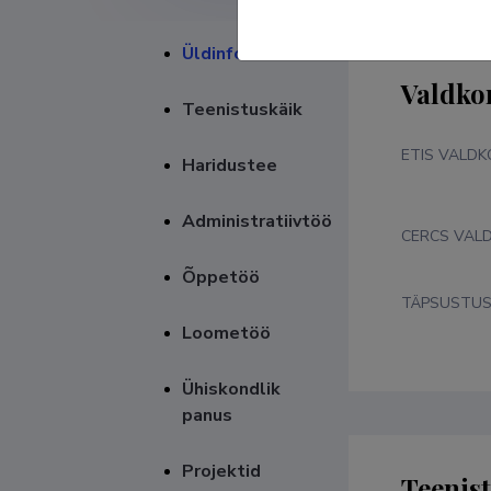
Üldinfo
Valdko
Teenistuskäik
ETIS VALD
Haridustee
Administratiivtöö
CERCS VAL
Õppetöö
TÄPSUSTU
Loometöö
Ühiskondlik
panus
Projektid
Teenis