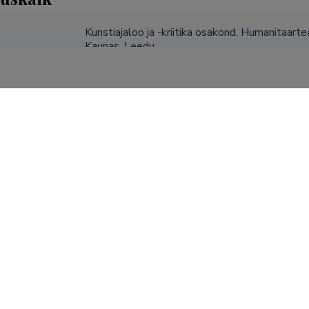
Kunstiajaloo ja -kriitika osakond, Humanitaart
Kaunas, Leedu
Dotsent (1,00)
Tartu Ülikool
31.08.2023
muuseumiuuringute teadur (0,50)
Kaunase Vytautas Magnuse ülikool
Kunstiajaloo ja-kriitika osakonna juhataja (1,00)
Kunstiajaloo ja -kriitika osakond, Humanitaart
31.12.2010
Kaunas, Leedu
Teadur (0,50)
Kunstiajaloo ja -kriitika osakond, Humanitaart
31.12.2010
Kaunas, Leedu