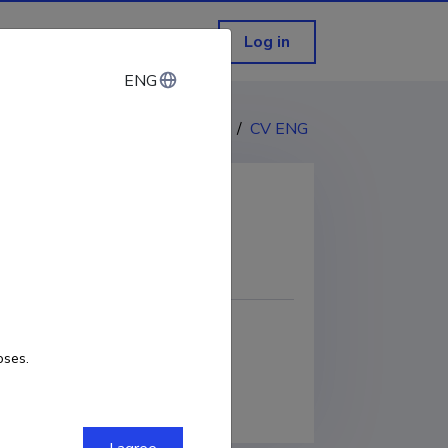
Log in
ENG
ENG
CV EST
/
CV ENG
COPY LINK
oses.