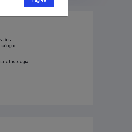
I agree
adus

iuuringud
ia, etnoloogia