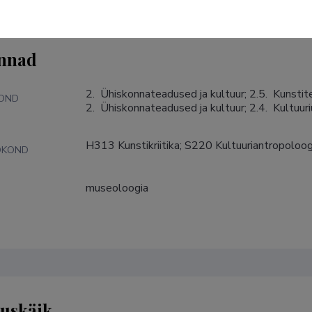
nnad
2.  Ühiskonnateadused ja kultuur; 2.5.  Kunstite
KOND
2.  Ühiskonnateadused ja kultuur; 2.4.  Kultuur
H313 Kunstikriitika; S220 Kultuuriantropoloog
DKOND
museoloogia
S
tuskäik