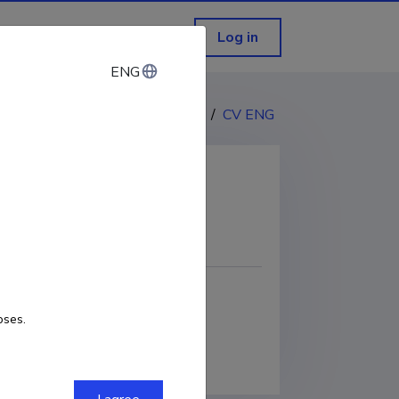
Log in
ENG
ENG
CV EST
/
CV ENG
COPY LINK
oses.