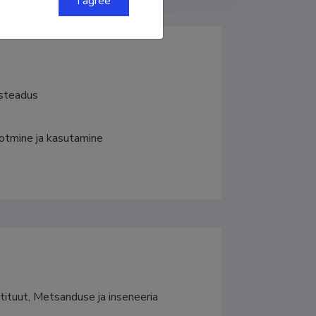
I agree
usteadus
ootmine ja kasutamine
tituut, Metsanduse ja inseneeria 