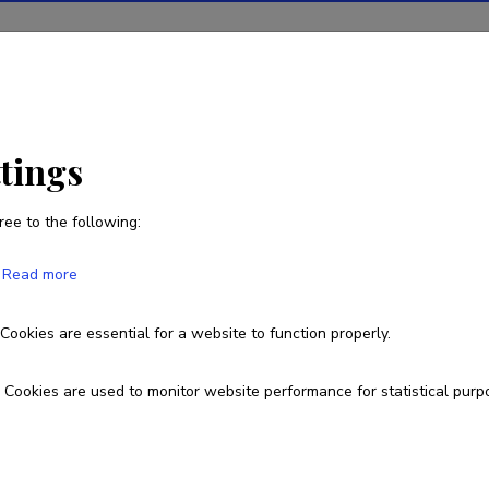
ions
Projects
R&D activity
Statistics
News
ttings
ree to the following:
Linnar Pärn
Read more
Born on 03. aprill 1981
Cookies are essential for a website to function properly.
3727313157
linnar.parn@emu.ee
Cookies are used to monitor website performance for statistical purp