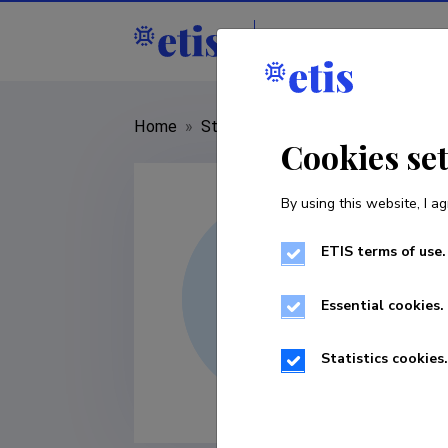
Staff
R&D institut
Home
»
Staff
»
Linnar Pärn
Cookies se
By using this website, I ag
ETIS terms of use.
Essential cookies.
Statistics cookies.