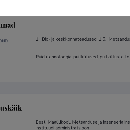
nnad
1.  Bio- ja keskkonnateadused; 1.5.  Metsand
KOND
Puidutehnoloogia, puitkütused, puitkütuste t
S
tuskäik
Eesti Maaülikool, Metsanduse ja inseneeria ins
instituudi administratsioon