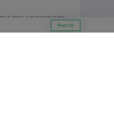
tituut, Metsa- ja maakorralduse ning 
Print CV
põhise bioõli tootmise võimalused
l, Puidupõhiste biokütuste tootmise ja