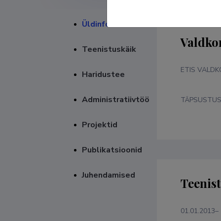
Üldinfo
Valdko
Teenistuskäik
ETIS VALD
Haridustee
Administratiivtöö
TÄPSUSTU
Projektid
Publikatsioonid
Juhendamised
Teenis
01.01.2013–