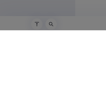
02.01.2018–
Teadus
Linnar Pärn
Eestis, Ees
Linnar Pärn
kasutamise 