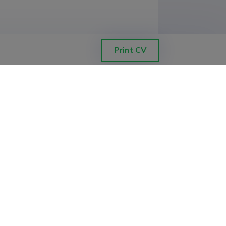
Print CV
, Photosensitized inactivation of