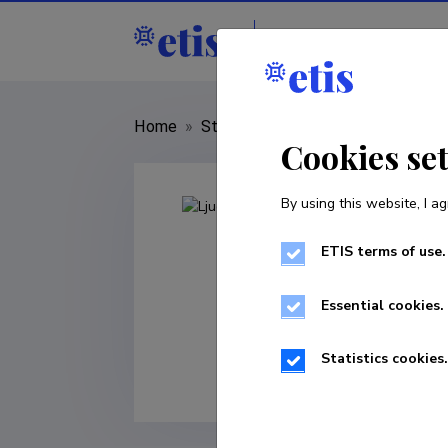
Staff
R&D institut
Home
»
Staff
»
Ljudmilla Tšekulajeva
Cookies se
By using this website, I ag
ETIS terms of use.
Essential cookies.
Statistics cookies.