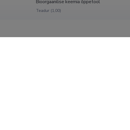
Bioorgaanilise keemia õppetool
Teadur (1,00)
ETA Keemia Instituut, insener
31.12.1999
Moskva Onkoloogia Keskus, vaneminsener
31.12.1989
Moskva Onkoloogia Keskus, laborant
31.12.1985
kraadid
šekulajeva, doktorikraad, 2006, (juh) Nigulas Samel; Igor Ševtšuk