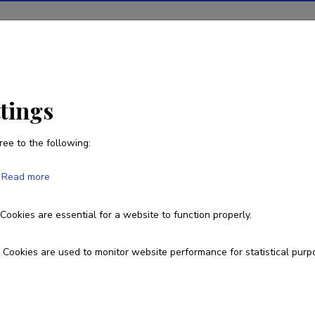
ions
Projects
R&D activity
Statistics
News
ttings
ree to the following:
Ljudmilla Tšekulajeva
Read more
Born on 01. oktoober 1962
Cookies are essential for a website to function properly.
6204378
53-43-53-91
mila@stv.ee
Cookies are used to monitor website performance for statistical purp