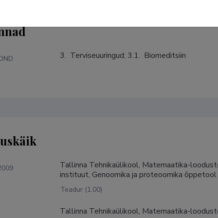
nnad
3.  Terviseuuringud; 3.1.  Biomeditsiin
KOND
tuskäik
Tallinna Tehnikaülikool, Matemaatika-loodus
2009
instituut, Genoomika ja proteoomika õppetool
Teadur (1,00)
Tallinna Tehnikaülikool, Matemaatika-loodust