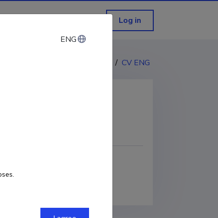
Log in
ENG
ENG
CV EST
/
CV ENG
COPY LINK
oses.