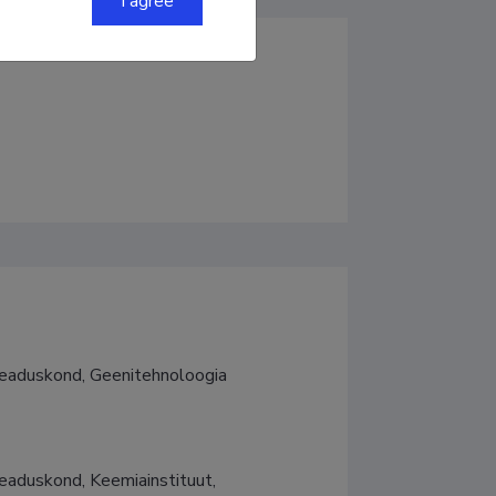
I agree
teaduskond, Geenitehnoloogia 
eaduskond, Keemiainstituut, 