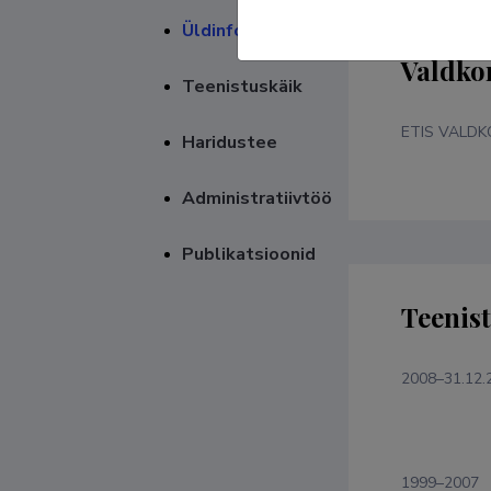
Üldinfo
Valdko
Teenistuskäik
ETIS VALD
Haridustee
Administratiivtöö
Publikatsioonid
Teenis
2008–31.12.
1999–2007